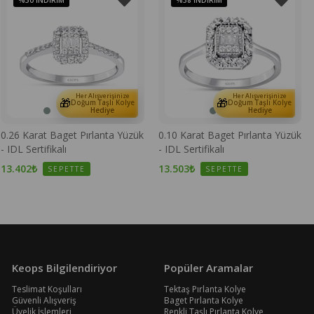
%50
İNDIRIM
%38
İNDIRIM
Her Alışverişinize
Her Alışverişinize
🎁
🎁
Doğum Taşlı Kolye
Doğum Taşlı Kolye
Hediye
Hediye
0.26 Karat Baget Pırlanta Yüzük
0.10 Karat Baget Pırlanta Yüzük
- IDL Sertifikalı
- IDL Sertifikalı
13.402₺
13.503₺
SEPETTE
SEPETTE
Keops Bilgilendiriyor
Popüler Aramalar
Teslimat Koşulları
Tektaş Pırlanta Kolye
Güvenli Alışveriş
Baget Pırlanta Kolye
Üyelik İşlemleri
Renkli Taşlı Pırlanta Kolye