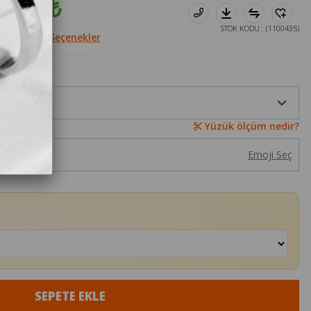
5.712₺
STOK KODU
(1100435)
le
Diğer Seçenekler
Yüzük ölçüm nedir?
Emoji Seç