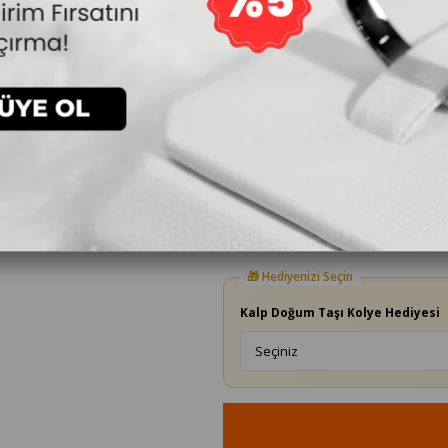
3
44.640₺
14.880₺
`den başlayan taksitler
Yüzük Ölçüsü
Kalp Doğum Taşı Kolye Hediyesi