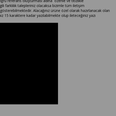
oğru referans oluşturması adına özenle ve titizlikle
ili farklılık talepleriniz olacaksa bizimle tüm iletişim
lık gösterebilmektedir. Alacağınız ürüne özel olarak hazırlanacak olan
iniz 15 karaktere kadar yazılabilmekte olup ileteceğiniz yazı