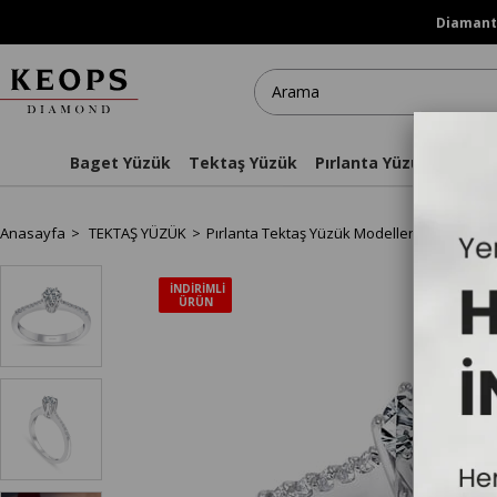
Diamanti
Baget Yüzük
Tektaş Yüzük
Pırlanta Yüzükler
Kol
Anasayfa
TEKTAŞ YÜZÜK
Pırlanta Tektaş Yüzük Modelleri
Kolu Taş
İNDIRIMLI
ÜRÜN