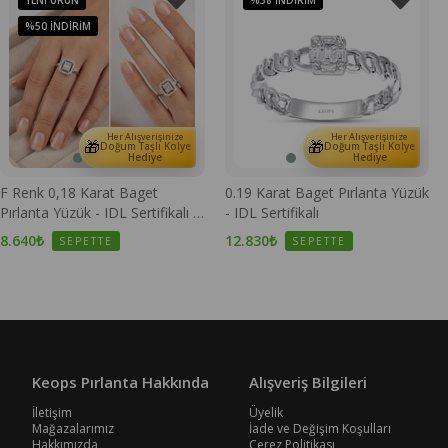
YENI ÜRÜN
%38
İNDIRIM
%50
İNDIRIM
Her Alışverişinize
Her Alışverişinize
🎁
🎁
Doğum Taşlı Kolye
Doğum Taşlı Kolye
Hediye
Hediye
F Renk 0,18 Karat Baget
0.19 Karat Baget Pırlanta Yüzük
Pırlanta Yüzük - IDL Sertifikalı -
- IDL Sertifikalı
1100670
8.640₺
12.830₺
SEPETTE
SEPETTE
Keops Pırlanta Hakkında
Alışveriş Bilgileri
İletişim
Üyelik
Mağazalarımız
İade ve Değişim Koşulları
Hakkımızda
Çerez Politikası