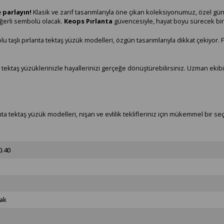
 parlayın!
Klasik ve zarif tasarımlarıyla öne çıkan koleksiyonumuz, özel günl
eğerli sembolü olacak.
Keops Pırlanta
güvencesiyle, hayat boyu sürecek bir 
u taşlı pırlanta tektaş yüzük modelleri, özgün tasarımlarıyla dikkat çekiyor. 
tektaş yüzüklerinizle hayallerinizi gerçeğe dönüştürebilirsiniz. Uzman ekibi
anta tektaş yüzük modelleri, nişan ve evlilik teklifleriniz için mükemmel bir 
0.40
ak