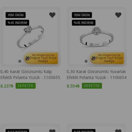
YENI ÜRÜN
YENI ÜRÜN
%45
İNDIRIM
%45
İNDIRIM
Her Alışverişinize
Her Alışverişinize
🎁
🎁
Doğum Taşlı Kolye
Doğum Taşlı Kolye
Hediye
Hediye
0,40 Karat Görünümlü Kalp
0,30 Karat Görünümlü Yuvarlak
Efektli Pırlanta Yüzük - 1100655
Efektli Pırlanta Yüzük - 1100654
8.237₺
8.554₺
SEPETTE
SEPETTE