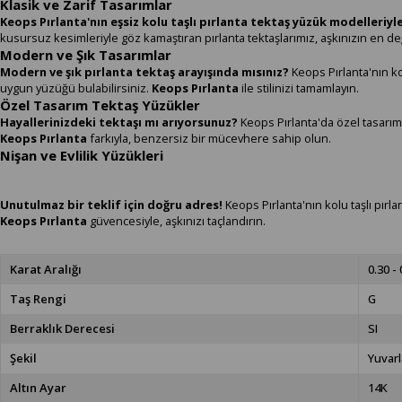
Klasik ve Zarif Tasarımlar
Keops Pırlanta'nın eşsiz kolu taşlı pırlanta tektaş yüzük modelleriyle
kusursuz kesimleriyle göz kamaştıran pırlanta tektaşlarımız, aşkınızın en d
Modern ve Şık Tasarımlar
Modern ve şık pırlanta tektaş arayışında mısınız?
Keops Pırlanta'nın kol
uygun yüzüğü bulabilirsiniz.
Keops Pırlanta
ile stilinizi tamamlayın.
Özel Tasarım Tektaş Yüzükler
Hayallerinizdeki tektaşı mı arıyorsunuz?
Keops Pırlanta'da özel tasarım 
Keops Pırlanta
farkıyla, benzersiz bir mücevhere sahip olun.
Nişan ve Evlilik Yüzükleri
Unutulmaz bir teklif için doğru adres!
Keops Pırlanta'nın kolu taşlı pırl
Keops Pırlanta
güvencesiyle, aşkınızı taçlandırın.
Karat Aralığı
0.30 - 
Taş Rengi
G
Berraklık Derecesi
SI
Şekil
Yuvarl
Altın Ayar
14K