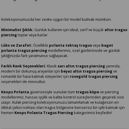
Koleksiyonumuzda her zevke uygun bir model bulmak mümkün:
Minimalist Şıklık:
Günlük kullanım için ideal, zarif ve küçük
altın tragus
piercing
toplar veya barlar.
Lüks ve Zarafet:
Özellikle
pırlanta tektaş tragus
veya
baget
pırlanta tragus piercing
modellerimiz, özel günlerinizde ve günlük
şıklığınızda fark yaratmanızı sağlayacak.
Farklı Renk Seçenekleri:
Klasik
sarı altın tragus piercing
yanında,
modern bir dokunuş arayanlar için
beyaz altın tragus piercing
ve
romantik bir hava katmak isteyenler için
rosegold tragus piercing
seçenekleri de mevcuttur.
Keops Pırlanta
güvencesiyle sunulan tüm
tragus küpe
ve piercing
modellerimiz, hassas işçilik ve kalite kontrol süreçlerinden geçerek size
ulaşır. Kulak piercing koleksiyonunuzu tamamlamak ve kulağınızın en
dikkat çekici noktası olan tragus bölgesine benzersiz bir ışıltı katmak için
hemen
Keops Pırlanta Tragus Piercing
kategorimizi keşfedin!