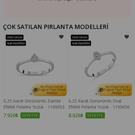
ÇOK SATILAN PIRLANTA MODELLERİ
YENI ÜRÜN
YENI ÜRÜN
%45
İNDIRIM
%45
İNDIRIM
Her Alışverişinize
Her Alışverişinize
🎁
🎁
e
Doğum Taşlı Kolye
Doğum Taşlı Kolye
Hediye
Hediye
0,25 Karat Görünümlü Damla
0,25 Karat Görünümlü Oval
Efektli Pırlanta Yüzük - 1100653
Efektli Pırlanta Yüzük - 1100656
7.920₺
8.026₺
SEPETTE
SEPETTE