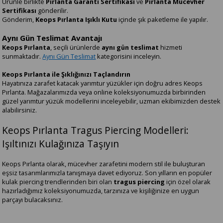
Ürünle birlikte
Pırlanta Garanti Sertifikası
ve
Pırlanta Mücevher
Sertifikası
gönderilir.
Gönderim,
Keops Pırlanta Işıklı Kutu
içinde şık paketleme ile yapılır.
Aynı Gün Teslimat Avantajı
Keops Pırlanta
, seçili ürünlerde
aynı gün teslimat
hizmeti
sunmaktadır.
Aynı Gün Teslimat
kategorisini inceleyin.
Keops Pırlanta ile Şıklığınızı Taçlandırın
Hayatınıza zarafet katacak yarımtur yüzükler için doğru adres Keops
Pırlanta. Mağazalarımızda veya online koleksiyonumuzda birbirinden
güzel yarımtur yüzük modellerini inceleyebilir, uzman ekibimizden destek
alabilirsiniz.
Keops Pırlanta Tragus Piercing Modelleri:
Işıltınızı Kulağınıza Taşıyın
Keops Pırlanta olarak, mücevher zarafetini modern stil ile buluşturan
eşsiz tasarımlarımızla tanışmaya davet ediyoruz. Son yılların en popüler
kulak piercing trendlerinden biri olan
tragus piercing
için özel olarak
hazırladığımız koleksiyonumuzda, tarzınıza ve kişiliğinize en uygun
parçayı bulacaksınız.