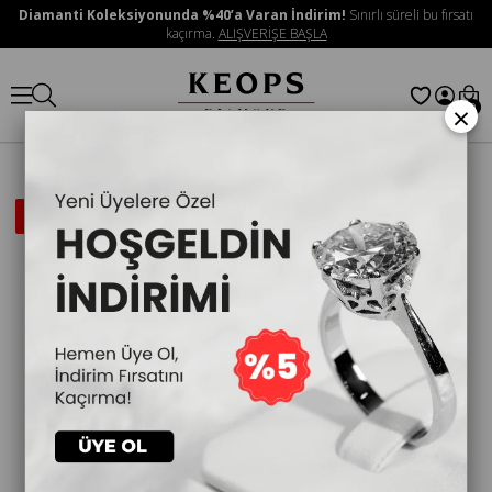
Diamanti Koleksiyonunda %40’a Varan İndirim!
Sınırlı süreli bu fırsatı
kaçırma.
ALIŞVERİŞE BAŞLA
×
0
İNDIRIMLI
ÜRÜN