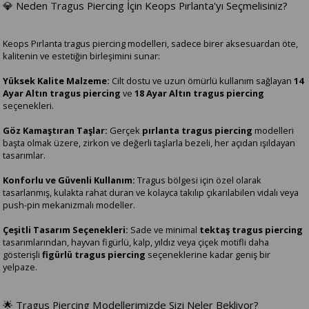
💎 Neden Tragus Piercing İçin Keops Pırlanta'yı Seçmelisiniz?
Keops Pırlanta tragus piercing modelleri, sadece birer aksesuardan öte,
kalitenin ve estetiğin birleşimini sunar:
Yüksek Kalite Malzeme:
Cilt dostu ve uzun ömürlü kullanım sağlayan
14
Ayar Altın tragus piercing
ve
18 Ayar Altın tragus piercing
seçenekleri.
Göz Kamaştıran Taşlar:
Gerçek
pırlanta tragus piercing
modelleri
başta olmak üzere, zirkon ve değerli taşlarla bezeli, her açıdan ışıldayan
tasarımlar.
Konforlu ve Güvenli Kullanım:
Tragus bölgesi için özel olarak
tasarlanmış, kulakta rahat duran ve kolayca takılıp çıkarılabilen vidalı veya
push-pin mekanizmalı modeller.
Çeşitli Tasarım Seçenekleri:
Sade ve minimal
tektaş tragus piercing
tasarımlarından, hayvan figürlü, kalp, yıldız veya çiçek motifli daha
gösterişli
figürlü tragus piercing
seçeneklerine kadar geniş bir
yelpaze.
🌟 Tragus Piercing Modellerimizde Sizi Neler Bekliyor?