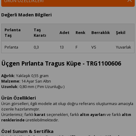
ÜRÜN ÖZELLIKLERI
Değerli Maden Bilgileri
Pırlanta
Taş
Adet
Renk
Berraklık
Şekil
Taş
Karatı
Pırlanta
0,3
13
F
VS
Yuvarlak
Üçgen Pırlanta Tragus Küpe - TRG1100606
Ağırlık:
Yaklaşık 0,55 gram
Malzeme:
14 Ayar Sarı Altın
Uzunluk:
0,80 mm ( Pim Uzunluğu )
Ürün Özellikleri
Ürün görselleri, ilgili modele ait olup doğru referans oluşturması amacıyla
özenle hazırlanmıştır.
Ürünlerimiz; farklı
karat
seçenekleri, farklı
altın ayarları
ve farklı
altın
renklerinde
üretilebilmektedir.
Özel Sunum & Sertifika