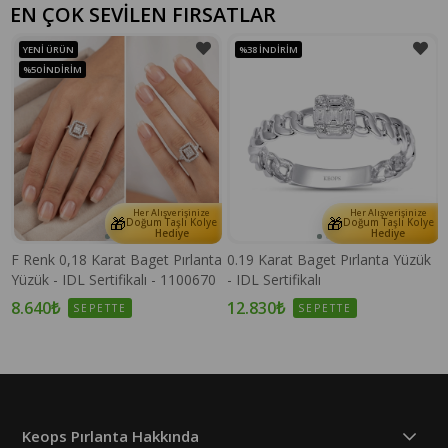
EN ÇOK SEVİLEN FIRSATLAR
YENI ÜRÜN
%38
İNDIRIM
%50
İNDIRIM
Her Alışverişinize
Her Alışverişinize
🎁
🎁
e
Doğum Taşlı Kolye
Doğum Taşlı Kolye
Hediye
Hediye
F Renk 0,18 Karat Baget Pırlanta
0.19 Karat Baget Pırlanta Yüzük
Yüzük - IDL Sertifikalı - 1100670
- IDL Sertifikalı
8.640₺
12.830₺
SEPETTE
SEPETTE
Keops Pırlanta Hakkında