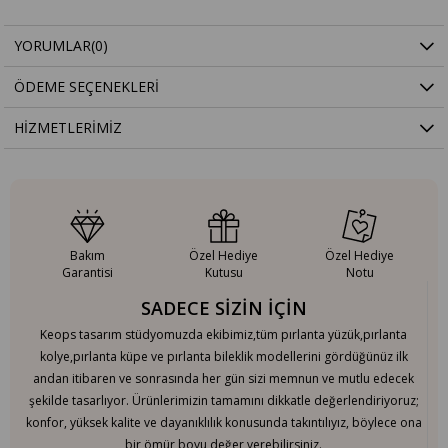
YORUMLAR
(0)
ÖDEME SEÇENEKLERI
HIZMETLERIMIZ
Bakım
Özel Hediye
Özel Hediye
Garantisi
Kutusu
Notu
SADECE SİZİN İÇİN
Keops tasarım stüdyomuzda ekibimiz,tüm pırlanta yüzük,pırlanta
kolye,pırlanta küpe ve pırlanta bileklik modellerini gördüğünüz ilk
andan itibaren ve sonrasında her gün sizi memnun ve mutlu edecek
şekilde tasarlıyor. Ürünlerimizin tamamını dikkatle değerlendiriyoruz;
konfor, yüksek kalite ve dayanıklılık konusunda takıntılıyız, böylece ona
bir ömür boyu değer verebilirsiniz.