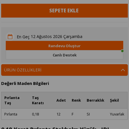
12 Ağustos 2026 Çarşamba
En Geç
Randevu Oluştur
Canlı Destek
ÜRÜN ÖZELLIKLERI
Değerli Maden Bilgileri
Pırlanta
Taş
Adet
Renk
Berraklık
Şekil
Taş
Karatı
Pırlanta
0,18
12
F
SI
Yuvarlak