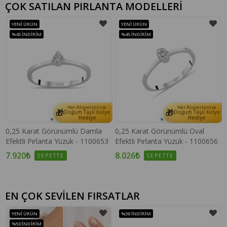
ÇOK SATILAN PIRLANTA MODELLERİ
YENI ÜRÜN
YENI ÜRÜN
%45
İNDIRIM
%45
İNDIRIM
Her Alışverişinize
Her Alışverişinize
🎁
🎁
e
Doğum Taşlı Kolye
Doğum Taşlı Kolye
Hediye
Hediye
0,25 Karat Görünümlü Damla
0,25 Karat Görünümlü Oval
Efektli Pırlanta Yüzük - 1100653
Efektli Pırlanta Yüzük - 1100656
7.920₺
8.026₺
SEPETTE
SEPETTE
EN ÇOK SEVİLEN FIRSATLAR
YENI ÜRÜN
%38
İNDIRIM
%50
İNDIRIM