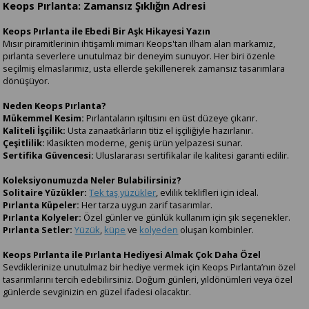
Keops Pırlanta: Zamansız Şıklığın Adresi
Keops Pırlanta ile Ebedi Bir Aşk Hikayesi Yazın
Mısır piramitlerinin ihtişamlı mimarı Keops'tan ilham alan markamız,
pırlanta severlere unutulmaz bir deneyim sunuyor. Her biri özenle
seçilmiş elmaslarımız, usta ellerde şekillenerek zamansız tasarımlara
dönüşüyor.
Neden Keops Pırlanta?
Mükemmel Kesim:
Pırlantaların ışıltısını en üst düzeye çıkarır.
Kaliteli İşçilik:
Usta zanaatkârların titiz el işçiliğiyle hazırlanır.
Çeşitlilik:
Klasikten moderne, geniş ürün yelpazesi sunar.
Sertifika Güvencesi:
Uluslararası sertifikalar ile kalitesi garanti edilir.
Koleksiyonumuzda Neler Bulabilirsiniz?
Solitaire Yüzükler:
Tek taş yüzükler
, evlilik teklifleri için ideal.
Pırlanta Küpeler:
Her tarza uygun zarif tasarımlar.
Pırlanta Kolyeler:
Özel günler ve günlük kullanım için şık seçenekler.
Pırlanta Setler:
Yüzük
,
küpe
ve
kolyeden
oluşan kombinler.
Keops Pırlanta ile Pırlanta Hediyesi Almak Çok Daha Özel
Sevdiklerinize unutulmaz bir hediye vermek için Keops Pırlanta’nın özel
tasarımlarını tercih edebilirsiniz. Doğum günleri, yıldönümleri veya özel
günlerde sevginizin en güzel ifadesi olacaktır.