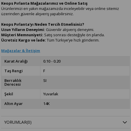
Keops Pırlanta Mağazalarımız ve Online Satış
Ürünlerimizi en yakın mağazamızda inceleyebilir veya online sitemiz
üzerinden güvenle alışveriş yapabilirsiniz.
Keops Pırlanta'yı Neden Tercih Etmelisiniz?
Uzun Yılların Deneyimi:
Güvenilir alışveriş deneyimi.
Müşteri Memnuniyeti:
Satış sonrası desteğiyle ön planda.
Ücretsiz Kargo ve İade:
Tüm Türkiye’ye hızlı gönderim.
Mağazalar & İletişim
Karat Aralığı
0.10 - 0.20
Taş Rengi
F
Berraklık
SI
Derecesi
Şekil
Yuvarlak
Altın Ayar
14K
YORUMLAR
(0)