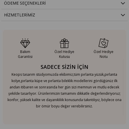
ÖDEME SEÇENEKLERI
HIZMETLERIMIZ
Bakım
Özel Hediye
Özel Hediye
Garantisi
Kutusu
Notu
SADECE SİZİN İÇİN
Keops tasarım stüdyomuzda ekibimiz,tüm pırlanta yüzük,pırlanta
kolye,pırlanta küpe ve pırlanta bileklik modellerini gördüğünüz ilk
andan itibaren ve sonrasında her gün sizi memnun ve mutlu edecek
şekilde tasarlıyor. Ürünlerimizin tamamını dikkatle değerlendiriyoruz;
konfor, yüksek kalite ve dayanıklılık konusunda takıntılıyız, böylece ona
bir ömür boyu değer verebilirsiniz.