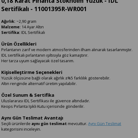
0,18 Karat Pırlanta Stokholm Yüzük - IDL
Sertifikalı - 11001395R-WR001
Ağırlık:
~2,90 gram
Malzeme:
14 Ayar Altın
Sertifika:
IDL Sertifikalı
Ürün Özellikleri
Pırlantanın zarif ve modern atmosferinden ilham alınarak tasarlanmıştır.
IDL sertifikalı pırlantanın ışıltısıyla göz kamaştırır.
Her tarza uyum sağlayacak özel tasarım.
Kişiselleştirme Seçenekleri
Yüzük ölçüsüne bağlı olarak ağırlık ±%5 farklılık gösterebilir.
Altın renginde alternatif üretim yapılabilir.
Özel Sunum & Sertifika
Uluslararası IDL Sertifikası ile güvence altındadır.
Keops Pırlanta Işıklı Kutu içerisinde gönderilir.
Aynı Gün Teslimat Avantajı
Seçili ürünlerde
aynı gün teslimat
mevcuttur.
Aynı Gün Teslimat
kategorisini inceleyin.