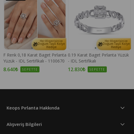
Her Alışverişinize
Her Alışverişinize
🎁
🎁
e
Doğum Taşlı Kolye
Doğum Taşlı Kolye
Hediye
Hediye
F Renk 0,18 Karat Baget Pırlanta
0.19 Karat Baget Pırlanta Yüzük
Yüzük - IDL Sertifikalı - 1100670
- IDL Sertifikalı
8.640₺
12.830₺
SEPETTE
SEPETTE
Keops Pırlanta Hakkında
Alışveriş Bilgileri