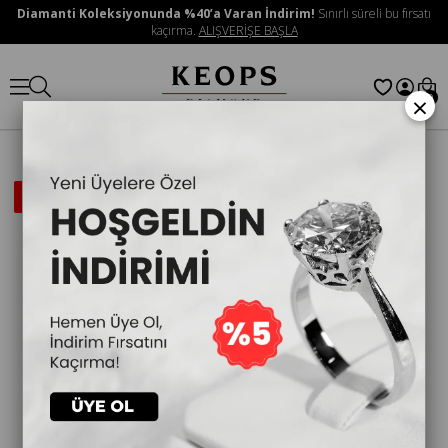
Diamanti Koleksiyonunda %40’a Varan İndirim!
Sınırlı süreli bu fırsatı
kaçırma.
ALIŞVERİŞE BAŞLA
×
0
İNDIRIMLI
ÜRÜN