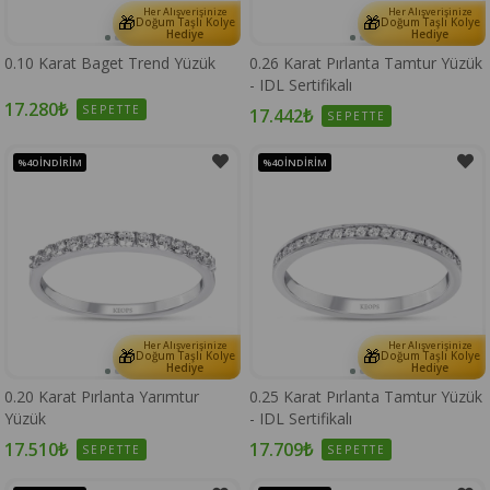
Her Alışverişinize
Her Alışverişinize
🎁
🎁
Doğum Taşlı Kolye
Doğum Taşlı Kolye
Hediye
Hediye
0.10 Karat Baget Trend Yüzük
0.26 Karat Pırlanta Tamtur Yüzük
- IDL Sertifikalı
17.280₺
SEPETTE
17.442₺
SEPETTE
%40
İNDIRIM
%40
İNDIRIM
Her Alışverişinize
Her Alışverişinize
🎁
🎁
Doğum Taşlı Kolye
Doğum Taşlı Kolye
Hediye
Hediye
0.20 Karat Pırlanta Yarımtur
0.25 Karat Pırlanta Tamtur Yüzük
Yüzük
- IDL Sertifikalı
17.510₺
17.709₺
SEPETTE
SEPETTE