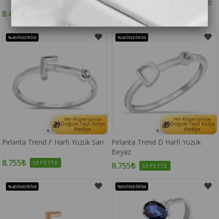
Yüzük - IDL Sertifikalı - 1100670
8.448₺
SEPETTE
8.640₺
SEPETTE
%40
İNDIRIM
%40
İNDIRIM
Her Alışverişinize
Her Alışverişinize
🎁
🎁
Doğum Taşlı Kolye
Doğum Taşlı Kolye
Hediye
Hediye
Pırlanta Trend F Harfi Yüzük Sarı
Pırlanta Trend D Harfi Yüzük
Beyaz
8.755₺
SEPETTE
8.755₺
SEPETTE
%40
İNDIRIM
%50
İNDIRIM