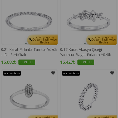
Her Alışverişinize
Her Alışverişinize
🎁
🎁
Doğum Taşlı Kolye
Doğum Taşlı Kolye
Hediye
Hediye
0.21 Karat Pırlanta Tamtur Yüzük
0,17 Karat Akasya Çiçeği
- IDL Sertifikalı
Yarımtur Baget Pırlanta Yüzük
16.082₺
16.427₺
SEPETTE
SEPETTE
%40
İNDIRIM
%40
İNDIRIM
Her Alışverişinize
Her Alışverişinize