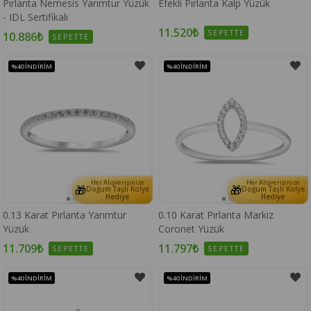
Pırlanta Nemesis Yarımtur Yüzük
Efekli Pırlanta Kalp Yüzük
- IDL Sertifikalı
11.520₺
SEPETTE
10.886₺
SEPETTE
%40
İNDIRIM
%40
İNDIRIM
Her Alışverişinize
Her Alışverişinize
🎁
🎁
Doğum Taşlı Kolye
Doğum Taşlı Kolye
Hediye
Hediye
0.13 Karat Pırlanta Yarımtur
0.10 Karat Pırlanta Markiz
Yüzük
Coronet Yüzük
11.709₺
11.797₺
SEPETTE
SEPETTE
%40
İNDIRIM
%40
İNDIRIM