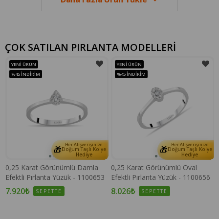
ÇOK SATILAN PIRLANTA MODELLERİ
YENI ÜRÜN
YENI ÜRÜN
%45
İNDIRIM
%45
İNDIRIM
Her Alışverişinize
Her Alışverişinize
🎁
🎁
e
Doğum Taşlı Kolye
Doğum Taşlı Kolye
Hediye
Hediye
0,25 Karat Görünümlü Damla
0,25 Karat Görünümlü Oval
Efektli Pırlanta Yüzük - 1100653
Efektli Pırlanta Yüzük - 1100656
7.920₺
8.026₺
SEPETTE
SEPETTE