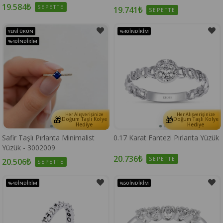
19.584₺
SEPETTE
19.741₺
SEPETTE
YENI ÜRÜN
%40
İNDIRIM
%40
İNDIRIM
Her Alışverişinize
Her Alışverişinize
🎁
🎁
Doğum Taşlı Kolye
Doğum Taşlı Kolye
Hediye
Hediye
Safir Taşlı Pırlanta Minimalist
0.17 Karat Fantezi Pırlanta Yüzük
Yüzük - 3002009
20.736₺
SEPETTE
20.506₺
SEPETTE
%40
İNDIRIM
%50
İNDIRIM