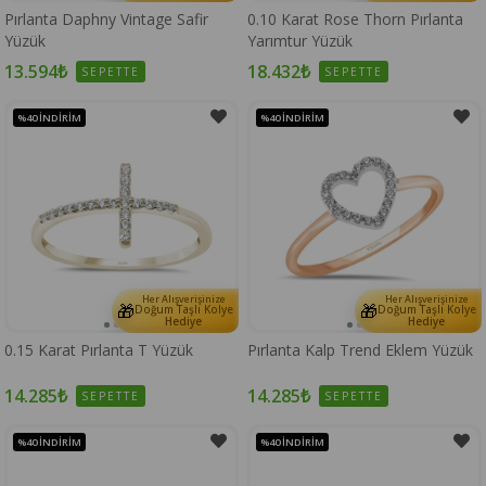
Pırlanta Daphny Vintage Safir
0.10 Karat Rose Thorn Pırlanta
Yüzük
Yarımtur Yüzük
13.594₺
18.432₺
SEPETTE
SEPETTE
%40
İNDIRIM
%40
İNDIRIM
Her Alışverişinize
Her Alışverişinize
🎁
🎁
Doğum Taşlı Kolye
Doğum Taşlı Kolye
Hediye
Hediye
0.15 Karat Pırlanta T Yüzük
Pırlanta Kalp Trend Eklem Yüzük
14.285₺
14.285₺
SEPETTE
SEPETTE
%40
İNDIRIM
%40
İNDIRIM