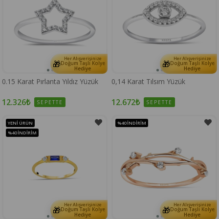
Her Alışverişinize
Her Alışverişinize
🎁
🎁
Doğum Taşlı Kolye
Doğum Taşlı Kolye
Hediye
Hediye
0.15 Karat Pırlanta Yıldız Yüzük
0,14 Karat Tılsım Yüzük
12.326₺
12.672₺
SEPETTE
SEPETTE
YENI ÜRÜN
%40
İNDIRIM
%40
İNDIRIM
Her Alışverişinize
Her Alışverişinize
🎁
🎁
Doğum Taşlı Kolye
Doğum Taşlı Kolye
Hediye
Hediye