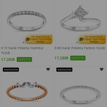
Her Alışverişinize
Her Alışverişinize
🎁
🎁
Doğum Taşlı Kolye
Doğum Taşlı Kolye
Hediye
Hediye
0.19 Karat Pırlanta Yarımtur
0.08 Karat Pırlanta Fantezi Yüzük
Yüzük
17.280₺
SEPETTE
17.280₺
SEPETTE
%40
İNDIRIM
%40
İNDIRIM