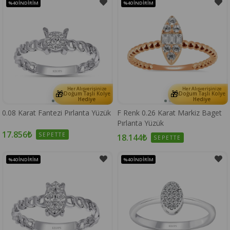
%40
İNDIRIM
%40
İNDIRIM
Her Alışverişinize
Her Alışverişinize
🎁
🎁
Doğum Taşlı Kolye
Doğum Taşlı Kolye
Hediye
Hediye
0.08 Karat Fantezi Pırlanta Yüzük
F Renk 0.26 Karat Markiz Baget
Pırlanta Yüzük
17.856₺
SEPETTE
18.144₺
SEPETTE
%40
İNDIRIM
%40
İNDIRIM