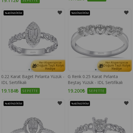
19.112₺
SEPETTE
%40
İNDIRIM
%50
İNDIRIM
Her Alışverişinize
Her Alışverişinize
🎁
🎁
Doğum Taşlı Kolye
Doğum Taşlı Kolye
Hediye
Hediye
0.22 Karat Baget Pırlanta Yüzük -
G Renk 0.25 Karat Pırlanta
IDL Sertifikalı
Beştaş Yüzük - IDL Sertifikalı
19.184₺
19.200₺
SEPETTE
SEPETTE
%40
İNDIRIM
%40
İNDIRIM