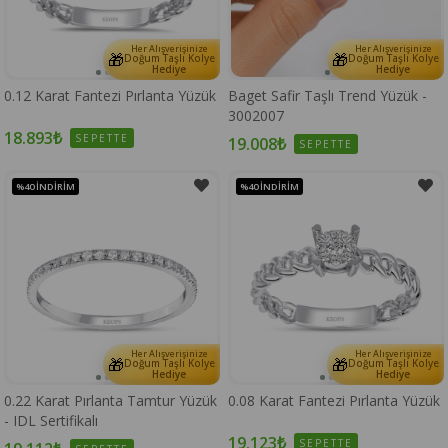
Her Alışverişinize
Her Alışverişinize
🎁
🎁
Doğum Taşlı Kolye
Doğum Taşlı Kolye
Hediye
Hediye
0.12 Karat Fantezi Pırlanta Yüzük
Baget Safir Taşlı Trend Yüzük -
3002007
18.893₺
SEPETTE
19.008₺
SEPETTE
%40
İNDIRIM
%40
İNDIRIM
Her Alışverişinize
Her Alışverişinize
🎁
🎁
Doğum Taşlı Kolye
Doğum Taşlı Kolye
Hediye
Hediye
0.22 Karat Pırlanta Tamtur Yüzük
0.08 Karat Fantezi Pırlanta Yüzük
- IDL Sertifikalı
19.123₺
SEPETTE