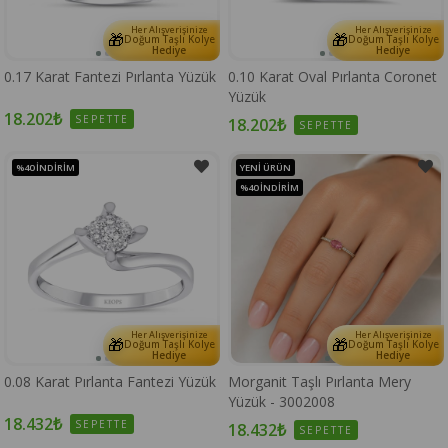
Her Alışverişinize
Her Alışverişinize
🎁
🎁
Doğum Taşlı Kolye
Doğum Taşlı Kolye
Hediye
Hediye
0.17 Karat Fantezi Pırlanta Yüzük
0.10 Karat Oval Pırlanta Coronet
Yüzük
18.202₺
SEPETTE
18.202₺
SEPETTE
%40
İNDIRIM
YENI ÜRÜN
%40
İNDIRIM
Her Alışverişinize
Her Alışverişinize
🎁
🎁
Doğum Taşlı Kolye
Doğum Taşlı Kolye
Hediye
Hediye
0.08 Karat Pırlanta Fantezi Yüzük
Morganit Taşlı Pırlanta Mery
Yüzük - 3002008
18.432₺
SEPETTE
18.432₺
SEPETTE