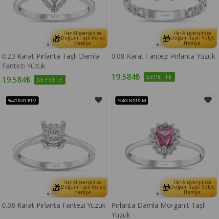
Her Alışverişinize
Her Alışverişinize
🎁
🎁
Doğum Taşlı Kolye
Doğum Taşlı Kolye
Hediye
Hediye
0.23 Karat Pırlanta Taşlı Damla
0.08 Karat Fantezi Pırlanta Yüzük
Fantezi Yüzük
19.584₺
SEPETTE
19.584₺
SEPETTE
%40
İNDIRIM
%40
İNDIRIM
Her Alışverişinize
Her Alışverişinize
🎁
🎁
Doğum Taşlı Kolye
Doğum Taşlı Kolye
Hediye
Hediye
0.08 Karat Pırlanta Fantezi Yüzük
Pırlanta Damla Morganit Taşlı
Yüzük