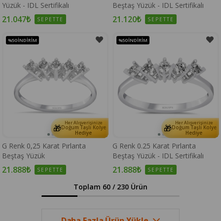
Yüzük - IDL Sertifikalı
Beştaş Yüzük - IDL Sertifikalı
21.047₺
21.120₺
SEPETTE
SEPETTE
%50
İNDIRIM
%50
İNDIRIM
Her Alışverişinize
Her Alışverişinize
🎁
🎁
Doğum Taşlı Kolye
Doğum Taşlı Kolye
Hediye
Hediye
G Renk 0,25 Karat Pırlanta
G Renk 0.25 Karat Pırlanta
Beştaş Yüzük
Beştaş Yüzük - IDL Sertifikalı
21.888₺
21.888₺
SEPETTE
SEPETTE
Toplam
60
/
230
Ürün
Daha Fazla Ürün Yükle