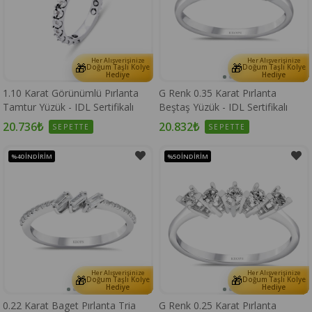
Her Alışverişinize
Her Alışverişinize
🎁
🎁
Doğum Taşlı Kolye
Doğum Taşlı Kolye
Hediye
Hediye
G Renk 0.35 Karat Pırlanta
1.10 Karat Görünümlü Pırlanta
Beştaş Yüzük - IDL Sertifikalı
Tamtur Yüzük - IDL Sertifikalı
20.832₺
20.736₺
SEPETTE
SEPETTE
%40
İNDIRIM
%50
İNDIRIM
Her Alışverişinize
Her Alışverişinize
🎁
🎁
Doğum Taşlı Kolye
Doğum Taşlı Kolye
Hediye
Hediye
0.22 Karat Baget Pırlanta Tria
G Renk 0.25 Karat Pırlanta