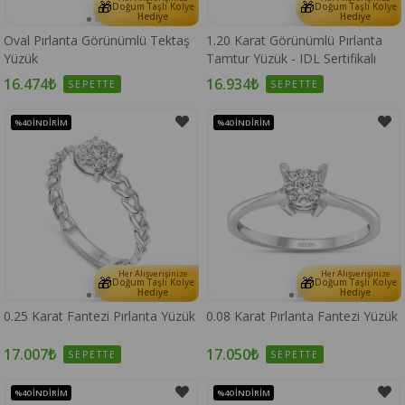
🎁
🎁
Doğum Taşlı Kolye
Doğum Taşlı Kolye
Hediye
Hediye
Oval Pırlanta Görünümlü Tektaş
1.20 Karat Görünümlü Pırlanta
Yüzük
Tamtur Yüzük - IDL Sertifikalı
16.474₺
16.934₺
SEPETTE
SEPETTE
%40
İNDIRIM
%40
İNDIRIM
Her Alışverişinize
Her Alışverişinize
🎁
🎁
Doğum Taşlı Kolye
Doğum Taşlı Kolye
Hediye
Hediye
0.25 Karat Fantezi Pırlanta Yüzük
0.08 Karat Pırlanta Fantezi Yüzük
17.007₺
17.050₺
SEPETTE
SEPETTE
%40
İNDIRIM
%40
İNDIRIM