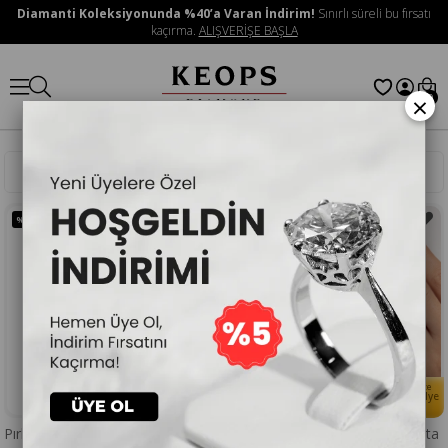
Diamanti Koleksiyonunda %40’a Varan İndirim!
Sınırlı süreli bu fırsatı
kaçırma.
ALIŞVERİŞE BAŞLA
×
0
Sıralama
Filtreleme
%45
İNDIRIM
YENI ÜRÜN
%50
İNDIRIM
Her Alışverişinize
Her Alışverişinize
🎁
🎁
Doğum Taşlı Kolye
Doğum Taşlı Kolye
Hediye
Hediye
Pırlanta Süzme Yarımtur Yüzük
F Renk 0,18 Karat Baget Pırlanta