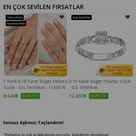
EN ÇOK SEVİLEN FIRSATLAR
YENI ÜRÜN
%38
İNDIRIM
%50
İNDIRIM
Her Alışverişinize
Her Alışverişinize
🎁
🎁
e
Doğum Taşlı Kolye
Doğum Taşlı Kolye
Hediye
Hediye
F Renk 0,18 Karat Baget Pırlanta
0.19 Karat Baget Pırlanta Yüzük
Yüzük - IDL Sertifikalı - 1100670
- IDL Sertifikalı
8.640₺
12.830₺
SEPETTE
SEPETTE
Sonsuz Aşkınızı Taçlandırın!
"Pırlanta yüzük koleksiyonumuzda, klasikten moderne,