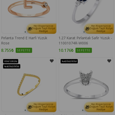
Her Alışverişinize
Her Alışverişinize
🎁
🎁
Doğum Taşlı Kolye
Doğum Taşlı Kolye
Hediye
Hediye
Pırlanta Trend E Harfi Yüzük
1.27 Karat Pırlantalı Safir Yüzük -
Rose
11001074R-W006
8.755₺
10.176₺
SEPETTE
SEPETTE
YENI ÜRÜN
%40
İNDIRIM
%40
İNDIRIM
Her Alışverişinize
Her Alışverişinize
🎁
🎁
Doğum Taşlı Kolye
Doğum Taşlı Kolye
Hediye
Hediye