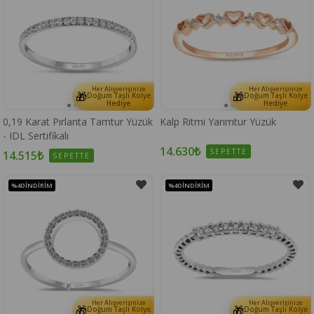
Her Alışverişinize
Her Alışverişinize
🎁
🎁
Doğum Taşlı Kolye
Doğum Taşlı Kolye
Hediye
Hediye
0,19 Karat Pırlanta Tamtur Yüzük
Kalp Ritmi Yarımtur Yüzük
- IDL Sertifikalı
14.630₺
SEPETTE
14.515₺
SEPETTE
%40
İNDIRIM
%40
İNDIRIM
Her Alışverişinize
Her Alışverişinize
🎁
🎁
Doğum Taşlı Kolye
Doğum Taşlı Kolye