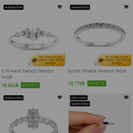
%40
İNDIRIM
%40
İNDIRIM
Her Alışverişinize
Her Alışverişinize
🎁
🎁
Doğum Taşlı Kolye
Doğum Taşlı Kolye
Hediye
Hediye
0,18 Karat Fantezi Yarımtur
Süzme Pırlanta Yarımtur Yüzük
Yüzük
18.778₺
SEPETTE
18.662₺
SEPETTE
%40
İNDIRIM
YENI ÜRÜN
%40
İNDIRIM