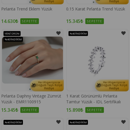
Hediye
Hediye
Pırlanta Trend Eklem Yüzük
0.15 Karat Pırlanta Trend Yüzük
14.630₺
15.345₺
SEPETTE
SEPETTE
YENI ÜRÜN
%40
İNDIRIM
%40
İNDIRIM
Her Alışverişinize
Her Alışverişinize
🎁
🎁
Doğum Taşlı Kolye
Doğum Taşlı Kolye
Hediye
Hediye
Pırlanta Daphny Vintage Zümrüt
1 Karat Görünümlü Pırlanta
Yüzük - EMR1100915
Tamtur Yüzük - IDL Sertifikalı
15.345₺
15.898₺
SEPETTE
SEPETTE
%40
İNDIRIM
%40
İNDIRIM