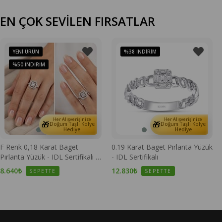
EN ÇOK SEVİLEN FIRSATLAR
YENI ÜRÜN
%38
İNDIRIM
%50
İNDIRIM
Her Alışverişinize
Her Alışverişinize
🎁
🎁
Doğum Taşlı Kolye
Doğum Taşlı Kolye
Hediye
Hediye
F Renk 0,18 Karat Baget
0.19 Karat Baget Pırlanta Yüzük
Pırlanta Yüzük - IDL Sertifikalı -
- IDL Sertifikalı
1100670
8.640₺
12.830₺
SEPETTE
SEPETTE