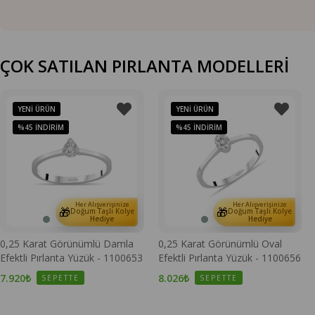
ÇOK SATILAN PIRLANTA MODELLERİ
YENI ÜRÜN
YENI ÜRÜN
%45
İNDIRIM
%45
İNDIRIM
Her Alışverişinize
Her Alışverişinize
🎁
🎁
Doğum Taşlı Kolye
Doğum Taşlı Kolye
Hediye
Hediye
0,25 Karat Görünümlü Damla
0,25 Karat Görünümlü Oval
Efektli Pırlanta Yüzük - 1100653
Efektli Pırlanta Yüzük - 1100656
7.920₺
8.026₺
SEPETTE
SEPETTE