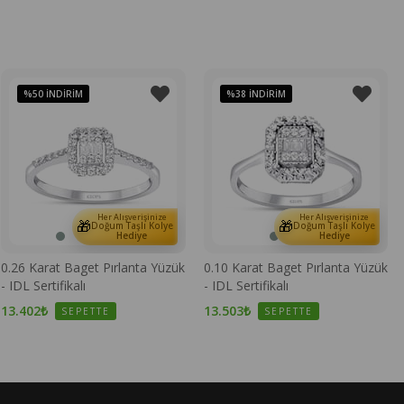
%50
İNDIRIM
%38
İNDIRIM
Her Alışverişinize
Her Alışverişinize
🎁
🎁
Doğum Taşlı Kolye
Doğum Taşlı Kolye
Hediye
Hediye
0.26 Karat Baget Pırlanta Yüzük
0.10 Karat Baget Pırlanta Yüzük
- IDL Sertifikalı
- IDL Sertifikalı
13.402₺
13.503₺
SEPETTE
SEPETTE