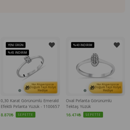
YENI ÜRÜN
%40
İNDIRIM
%45
İNDIRIM
Her Alışverişinize
Her Alışverişinize
🎁
🎁
Doğum Taşlı Kolye
Doğum Taşlı Kolye
Hediye
Hediye
0,30 Karat Görünümlü Emerald
Oval Pırlanta Görünümlü
Efektli Pırlanta Yüzük - 1100657
Tektaş Yüzük
8.870₺
16.474₺
SEPETTE
SEPETTE