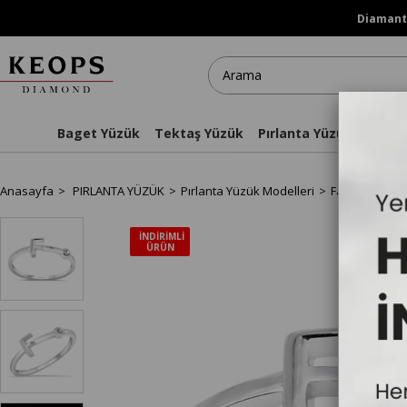
Diamanti
Baget Yüzük
Tektaş Yüzük
Pırlanta Yüzükler
Kol
Anasayfa
PIRLANTA YÜZÜK
Pırlanta Yüzük Modelleri
Fantezi Yüzük
İNDIRIMLI
ÜRÜN