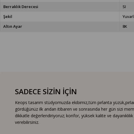
Berraklık Derecesi
SI
Şekil
Yuvarl
Altın Ayar
8K
SADECE SİZİN İÇİN
Keops tasarım stüdyomuzda ekibimiz,tüm pırlanta yüzük,pırlanta
gördüğünüz ilk andan itibaren ve sonrasında her gün sizi mem
dikkatle değerlendiriyoruz; konfor, yüksek kalite ve dayanıklıl
verebilirsiniz.