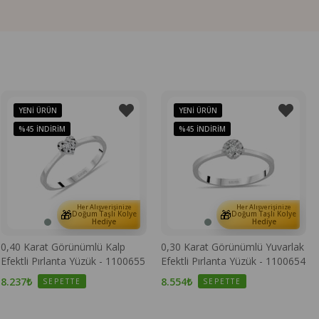
YENI ÜRÜN
YENI ÜRÜN
%45
İNDIRIM
%45
İNDIRIM
Her Alışverişinize
Her Alışverişinize
🎁
🎁
Doğum Taşlı Kolye
Doğum Taşlı Kolye
Hediye
Hediye
0,40 Karat Görünümlü Kalp
0,30 Karat Görünümlü Yuvarlak
Efektli Pırlanta Yüzük - 1100655
Efektli Pırlanta Yüzük - 1100654
8.237₺
8.554₺
SEPETTE
SEPETTE