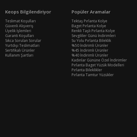
Keops Bilgilendiriyor
Popüler Aramalar
Teslimat Koşulları
Tektaş Pırlanta Kolye
Güvenli Alışveriş
Baget Pırlanta Kolye
Üyelik İşlemleri
Renkli Taşlı Pırlanta Kolye
Garanti Koşulları
Sevgililer Günü İndirimleri
Sıkca Sorulan Sorular
Su Yolu Pırlanta Bileklik
Yurtdışı Teslimatları
%50 İndirimli Ürünler
Sertifikalı Ürünler
%45 İndirimli Ürünler
Kullanım Şartları
%40 İndirimli Ürünler
Kadınlar Gününe Özel İndirimler
Pırlanta Baget Yüzük Modelleri
Pırlanta Bileklikler
Pırlanta Tamtur Yüzükler