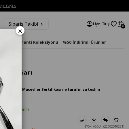
İŞE BAŞLA
Sipariş Takibi
Üye Girişi
0
×
imat
Diamanti Koleksiyonu
%50 İndirimli Ürünler
 Yüzük Sarı
 Pırlanta Mücevher Sertifikası ile tarafınıza teslim
tte %20 İndirim
.755₺
STOK KODU
(22002510231)