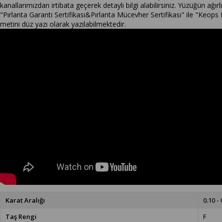
kanallarımızdan irtibata geçerek detaylı bilgi alabilirsiniz. Yüzüğün ağ
"Pırlanta Garanti Sertifikası&Pırlanta Mücevher Sertifikası" ile "Keops P
metini düz yazı olarak yazılabilmektedir.
Karat Aralığı
0.10 - 
Taş Rengi
F