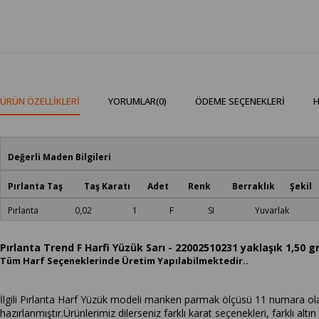
ÜRÜN ÖZELLIKLERI
YORUMLAR
(0)
ÖDEME SEÇENEKLERI
H
Değerli Maden Bilgileri
Pırlanta Taş Taş Karatı Adet Renk Berraklık Şekil
Pırlanta 0,02 1 F SI Yuvarlak
Pırlanta Trend F Harfi Yüzük Sarı - 22002510231 yaklaşık 1,50 gr
Tüm Harf Seçeneklerinde Üretim Yapılabilmektedir..
İlgili Pırlanta Harf Yüzük modeli manken parmak ölçüsü 11 numara olarak
hazırlanmıştır.Ürünlerimiz dilerseniz farklı karat seçenekleri, farklı altın