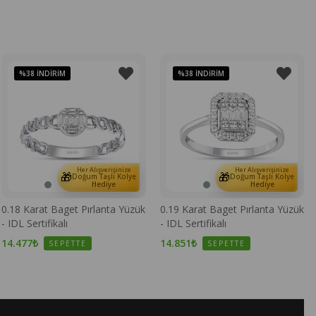
%38
İNDIRIM
%38
İNDIRIM
Her Alışverişinize
Her Alışverişinize
🎁
🎁
Doğum Taşlı Kolye
Doğum Taşlı Kolye
Hediye
Hediye
0.18 Karat Baget Pırlanta Yüzük
0.19 Karat Baget Pırlanta Yüzük
- IDL Sertifikalı
- IDL Sertifikalı
14.477₺
14.851₺
SEPETTE
SEPETTE