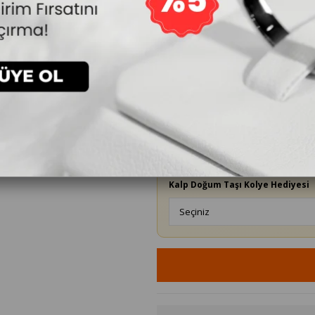
3.648₺
`den başlayan taksitlerle
Yüzük Ölçüsü
Kalp Doğum Taşı Kolye Hediyesi