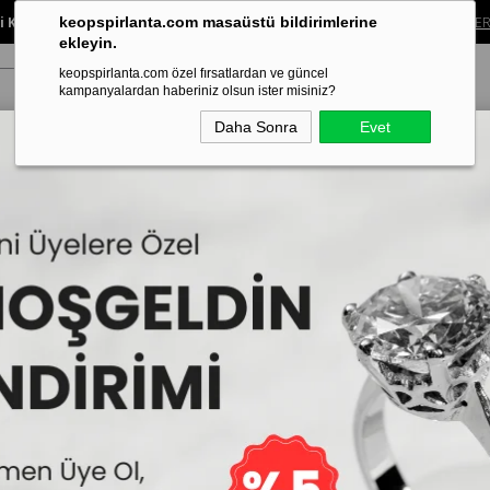
 Koleksiyonunda %40’a Varan İndirim!
Sınırlı süreli bu fırsatı kaçırma.
ALIŞVER
keopspirlanta.com masaüstü bildirimlerine
ekleyin.
keopspirlanta.com özel fırsatlardan ve güncel
kampanyalardan haberiniz olsun ister misiniz?
Daha Sonra
Evet
ye
Küpe
Bileklik
Alyans
Tragus Piercing
Aynı Gün Tesl
Pırlanta Trend F Harfi Yüzük Sarı
Pırlanta Trend F Harfi
İncelemekte olduğunuz model,Keops
edilmektedir.
18.240₺
40
Sepe
8
10.944₺