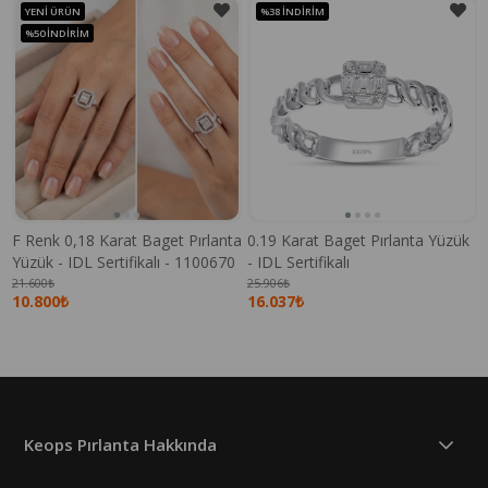
YENI ÜRÜN
%38
İNDIRIM
%50
İNDIRIM
F Renk 0,18 Karat Baget Pırlanta
0.19 Karat Baget Pırlanta Yüzük
Yüzük - IDL Sertifikalı - 1100670
- IDL Sertifikalı
21.600₺
25.906₺
10.800₺
16.037₺
Keops Pırlanta Hakkında