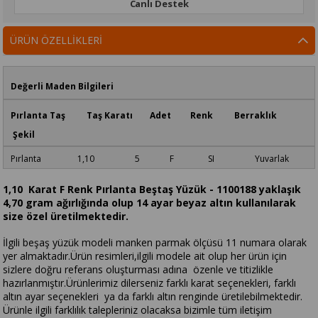
Canlı Destek
ÜRÜN ÖZELLIKLERI
Değerli Maden Bilgileri
Pırlanta Taş Taş Karatı Adet Renk Berraklık
Şekil
Pırlanta 1,10 5 F SI Yuvarlak
1,10 Karat F Renk Pırlanta Beştaş Yüzük - 1100188 yaklaşık
4,70 gram ağırlığında olup 14 ayar beyaz altın kullanılarak
size özel üretilmektedir.
İlgili beşaş yüzük modeli manken parmak ölçüsü 11 numara olarak
yer almaktadır.Ürün resimleri,ilgili modele ait olup her ürün için
sizlere doğru referans oluşturması adına özenle ve titizlikle
hazırlanmıştır.Ürünlerimiz dilerseniz farklı karat seçenekleri, farklı
altın ayar seçenekleri ya da farklı altın renginde üretilebilmektedir.
Ürünle ilgili farklılık talepleriniz olacaksa bizimle tüm iletişim