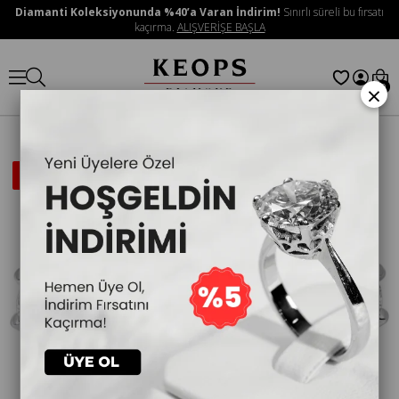
Diamanti Koleksiyonunda %40’a Varan İndirim!
Sınırlı süreli bu fırsatı
kaçırma.
ALIŞVERİŞE BAŞLA
×
0
İNDIRIMLI
ÜRÜN