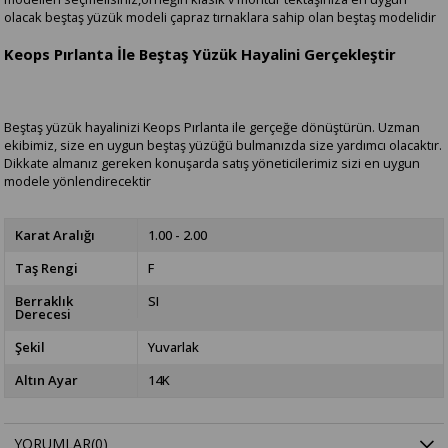
olacak beştaş yüzük modeli çapraz tırnaklara sahip olan beştaş modelidir
Keops Pırlanta İle Beştaş Yüzük Hayalini Gerçekleştir
Beştaş yüzük hayalinizi Keops Pırlanta ile gerçeğe dönüştürün. Uzman
ekibimiz, size en uygun beştaş yüzüğü bulmanızda size yardımcı olacaktır.
Dikkate almanız gereken konuşarda satış yöneticilerimiz sizi en uygun
modele yönlendirecektir
Karat Aralığı
1.00 - 2.00
Taş Rengi
F
Berraklık
SI
Derecesi
Şekil
Yuvarlak
Altın Ayar
14K
YORUMLAR
(0)