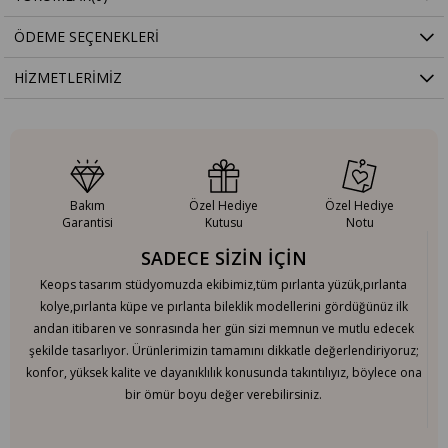
ÖDEME SEÇENEKLERI
HIZMETLERIMIZ
Bakım
Özel Hediye
Özel Hediye
Garantisi
Kutusu
Notu
SADECE SİZİN İÇİN
Keops tasarım stüdyomuzda ekibimiz,tüm pırlanta yüzük,pırlanta
kolye,pırlanta küpe ve pırlanta bileklik modellerini gördüğünüz ilk
andan itibaren ve sonrasında her gün sizi memnun ve mutlu edecek
şekilde tasarlıyor. Ürünlerimizin tamamını dikkatle değerlendiriyoruz;
konfor, yüksek kalite ve dayanıklılık konusunda takıntılıyız, böylece ona
bir ömür boyu değer verebilirsiniz.