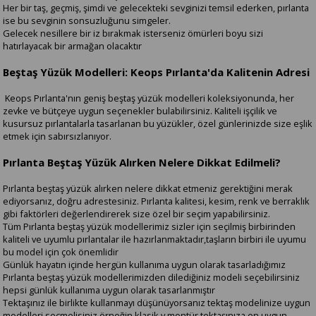
Her bir taş, geçmiş, şimdi ve gelecekteki sevginizi temsil ederken, pırlanta
ise bu sevginin sonsuzluğunu simgeler.
Gelecek nesillere bir iz bırakmak isterseniz ömürleri boyu sizi
hatırlayacak bir armağan olacaktır
Beştaş Yüzük Modelleri: Keops Pırlanta'da Kalitenin Adresi
Keops Pırlanta'nın geniş beştaş yüzük modelleri koleksiyonunda, her
zevke ve bütçeye uygun seçenekler bulabilirsiniz. Kaliteli işçilik ve
kusursuz pırlantalarla tasarlanan bu yüzükler, özel günlerinizde size eşlik
etmek için sabırsızlanıyor.
Pırlanta Beştaş Yüzük Alırken Nelere Dikkat Edilmeli?
Pırlanta beştaş yüzük alırken nelere dikkat etmeniz gerektiğini merak
ediyorsanız, doğru adrestesiniz. Pırlanta kalitesi, kesim, renk ve berraklık
gibi faktörleri değerlendirerek size özel bir seçim yapabilirsiniz.
Tüm Pırlanta beştaş yüzük modellerimiz sizler için seçilmiş birbirinden
kaliteli ve uyumlu pırlantalar ile hazırlanmaktadır,taşların birbiri ile uyumu
bu model için çok önemlidir
Günlük hayatın içinde hergün kullanıma uygun olarak tasarladığımız
Pırlanta beştaş yüzük modellerimizden dilediğiniz modeli seçebilirsiniz
hepsi günlük kullanıma uygun olarak tasarlanmıştır
Tektaşınız ile birlikte kullanmayı düşünüyorsanız tektaş modelinize uygun
modelleri seçmelisiniz,örneğin klasik v montür tektaşınıza en uygun