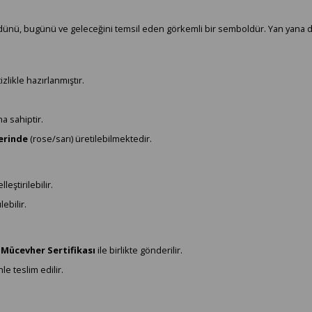
ın dünü, bugünü ve geleceğini temsil eden görkemli bir semboldür. Yan yana 
zlikle hazırlanmıştır.
a sahiptir.
lerinde
(rose/sarı) üretilebilmektedir.
leştirilebilir.
lebilir.
 Mücevher Sertifikası
ile birlikte gönderilir.
e teslim edilir.