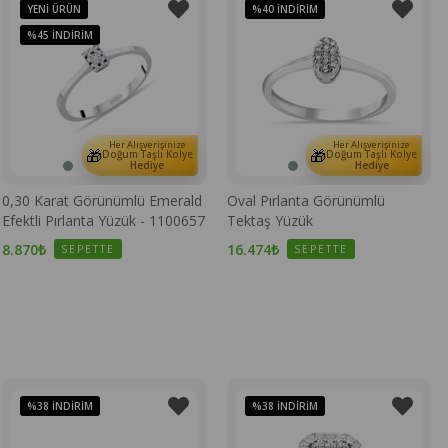
YENI ÜRÜN
%40
İNDIRIM
%45
İNDIRIM
Her Alışverişinize
Her Alışverişinize
🎁
🎁
Doğum Taşlı Kolye
Doğum Taşlı Kolye
Hediye
Hediye
0,30 Karat Görünümlü Emerald
Oval Pırlanta Görünümlü
Efektli Pırlanta Yüzük - 1100657
Tektaş Yüzük
8.870₺
16.474₺
SEPETTE
SEPETTE
%38
İNDIRIM
%38
İNDIRIM