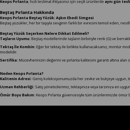
Keops Pırlanta
, hızlı teslimat ihtiyacınız için seçili ürünlerde
aynı gün tes
Beştaş Pırlanta Hakkında
Keops Pırlanta Beştaş Yüzük: Aşkın Ebedi Simgesi
Beştaş yüzükler, her bir taşıyla sevginin farklı bir evresini temsil eden, nesill
Beştaş Yüzük Seçerken Nelere Dikkat Edilmeli?
Taşların Uyumu:
Beştaş modellerinde taşların birbiriyle renk (G) ve berraklık
Tektaş İle Kombin:
Eğer bir tektaş ile birlikte kullanacaksanız, montür mo
modelidir.
Sertifika:
Mücevherinizin değerini ve pırlanta kalitesini garanti altına alan se
Neden Keops Pırlanta?
Kalitenin Adresi:
Geniş koleksiyonumuzda her zevke ve bütçeye uygun, titiz i
Uzman Rehberliği:
Satış yöneticilerimiz, tektaşınıza veya tarzınıza en uyg
Ömür Boyu Bakım:
Keops Pırlanta güvencesiyle tüm ürünlerimizde ömür 