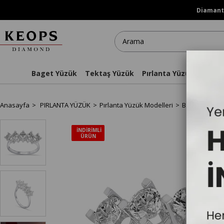
Diamanti
Baget Yüzük
Tektaş Yüzük
Pırlanta Yüzükler
Kol
Anasayfa
PIRLANTA YÜZÜK
Pırlanta Yüzük Modelleri
Beştaş Yüzük
İNDIRIMLI
ÜRÜN