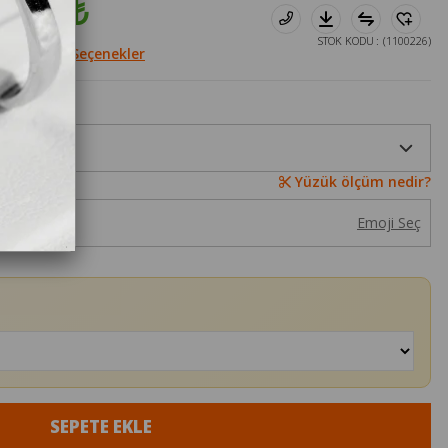
3.760₺
STOK KODU
(1100226)
le
Diğer Seçenekler
Yüzük ölçüm nedir?
Emoji Seç