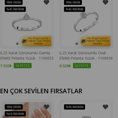
YENI ÜRÜN
YENI ÜRÜN
%45
İNDIRIM
%45
İNDIRIM
Her Alışverişinize
Her Alışverişinize
🎁
🎁
Doğum Taşlı Kolye
Doğum Taşlı Kolye
Hediye
Hediye
0,25 Karat Görünümlü Damla
0,25 Karat Görünümlü Oval
Efektli Pırlanta Yüzük - 1100653
Efektli Pırlanta Yüzük - 1100656
7.920₺
8.026₺
SEPETTE
SEPETTE
EN ÇOK SEVİLEN FIRSATLAR
YENI ÜRÜN
%38
İNDIRIM
%50
İNDIRIM