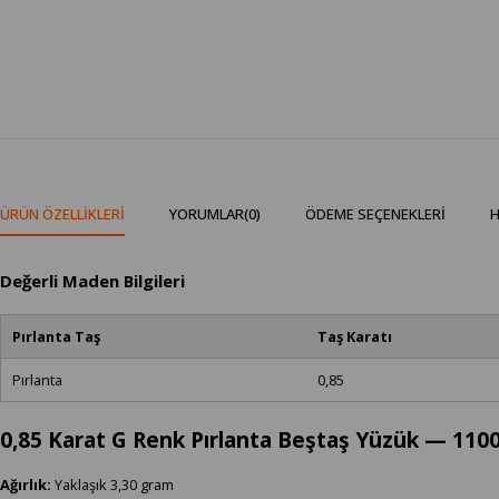
ÜRÜN ÖZELLIKLERI
YORUMLAR
(0)
ÖDEME SEÇENEKLERI
H
Değerli Maden Bilgileri
Pırlanta Taş
Taş Karatı
Pırlanta
0,85
0,85 Karat G Renk Pırlanta Beştaş Yüzük — 110
Ağırlık:
Yaklaşık 3,30 gram