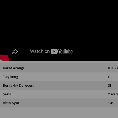
Karat Aralığı
0.80 - 
Taş Rengi
G
Berraklık Derecesi
SI
Şekil
Yuvarl
Altın Ayar
14K