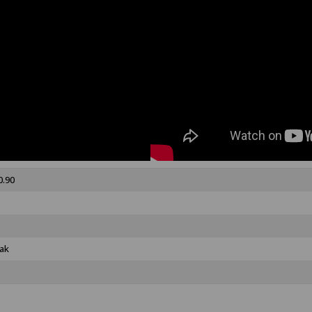
0.90
ak