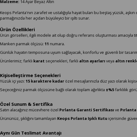
Malzeme:
14 Ayar Beyaz Altın
Keops Pırlanta'nın zarafet ve ustalığıyla hayat bulan bu beştaş yüzük, aşk
parmağınızda her açıdan büyüleyici bir ışıltı sunar.
Ürün Özellikleri
Ürün görselleri, ilgili modele ait olup doğru referans oluşturması amacıyla titi
Manken parmak ölçüsü:
11
numara.
Günlük hayatın temposuna uyum sağlayacak, konforlu ve güvenli bir tasarım
Ürünlerimiz; farklı
karat
seçenekleri, farklı
altın ayarları
veya
altın renk
Kişiselleştirme Seçenekleri
Yüzük içi yazı:
15 karaktere kadar
özel mesajlarınızla düz yazı olarak kişisel
Seçeceğiniz parmak ölçüsüne bağlı olarak toplam ağırlıkta
±%5
farklılık görü
Özel Sunum & Sertifika
Satın alacağınız mücevhere özel
Pırlanta Garanti Sertifikası
ve
Pırlanta
Ürününüz, şıklığını tamamlayan
Keops Pırlanta Işıklı Kutu
içerisinde güvenl
Aynı Gün Teslimat Avantajı