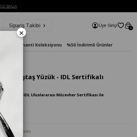
İŞE BAŞLA
Sipariş Takibi
Üye Girişi
0
×
imat
Diamanti Koleksiyonu
%50 İndirimli Ürünler
anta Beştaş Yüzük - IDL Sertifikalı
 Pırlanta IDL Uluslararası Mücevher Sertifikası ile
tte %20 İndirim