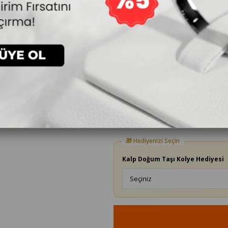
5
67.200₺
22.400₺
`den başlayan taksitler
Yüzük Ölçüsü
Kalp Doğum Taşı Kolye Hediyesi