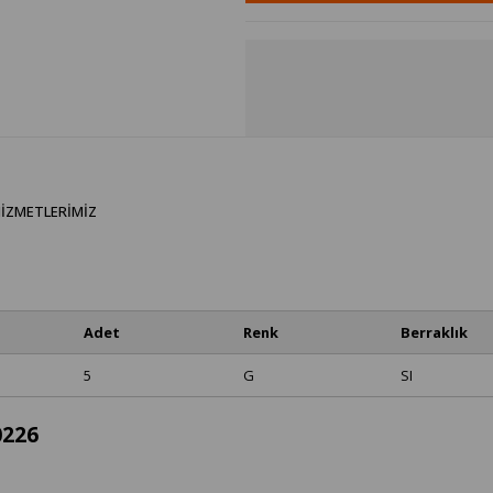
IZMETLERIMIZ
Adet
Renk
Berraklık
5
G
SI
0226