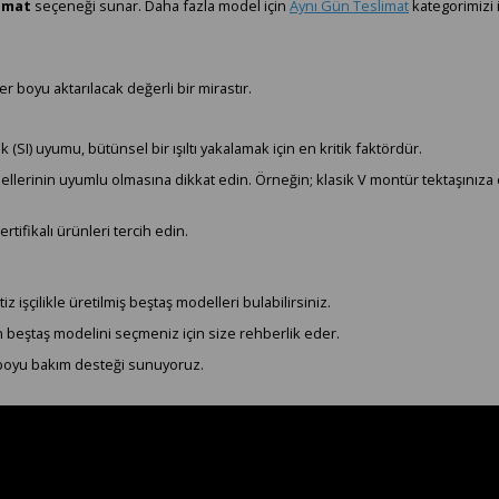
limat
seçeneği sunar. Daha fazla model için
Aynı Gün Teslimat
kategorimizi i
er boyu aktarılacak değerli bir mirastır.
 (SI) uyumu, bütünsel bir ışıltı yakalamak için en kritik faktördür.
dellerinin uyumlu olmasına dikkat edin. Örneğin; klasik V montür tektaşınız
rtifikalı ürünleri tercih edin.
şçilikle üretilmiş beştaş modelleri bulabilirsiniz.
un beştaş modelini seçmeniz için size rehberlik eder.
boyu bakım desteği sunuyoruz.