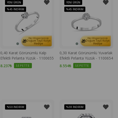
YENI ÜRÜN
YENI ÜRÜN
%45
İNDIRIM
%45
İNDIRIM
Her Alışverişinize
Her Alışverişinize
🎁
🎁
Doğum Taşlı Kolye
Doğum Taşlı Kolye
Hediye
Hediye
0,40 Karat Görünümlü Kalp
0,30 Karat Görünümlü Yuvarlak
Efektli Pırlanta Yüzük - 1100655
Efektli Pırlanta Yüzük - 1100654
8.237₺
8.554₺
SEPETTE
SEPETTE
%50
İNDIRIM
%38
İNDIRIM