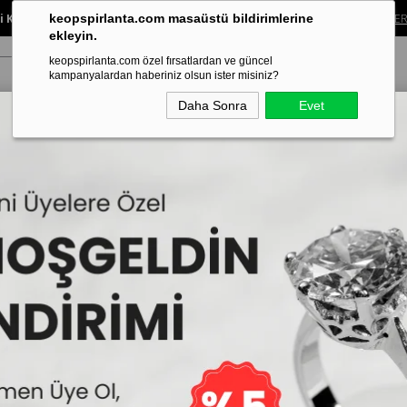
 Koleksiyonunda %40’a Varan İndirim!
Sınırlı süreli bu fırsatı kaçırma.
ALIŞVER
keopspirlanta.com masaüstü bildirimlerine
ekleyin.
keopspirlanta.com özel fırsatlardan ve güncel
kampanyalardan haberiniz olsun ister misiniz?
Daha Sonra
Evet
ye
Küpe
Bileklik
Alyans
Tragus Piercing
Aynı Gün Tesl
G Renk 0.85 Karat Pırlanta Beştaş Yüzük - IDL Sertifikalı
G Renk 0.85 Karat Pırl
İncelemekte olduğunuz model,Keops
tarafınıza teslim edilmektedir.
134.400₺
50
Sepe