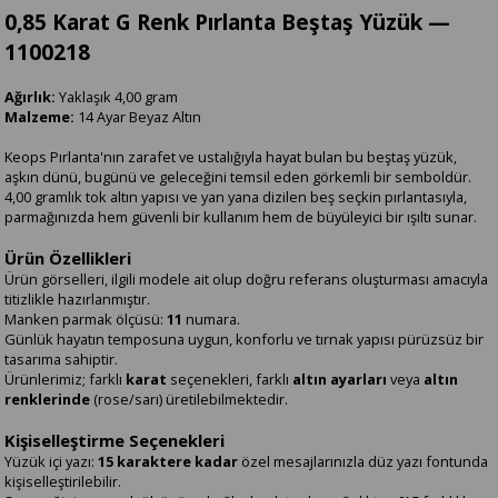
0,85 Karat G Renk Pırlanta Beştaş Yüzük —
1100218
Ağırlık:
Yaklaşık 4,00 gram
Malzeme:
14 Ayar Beyaz Altın
Keops Pırlanta'nın zarafet ve ustalığıyla hayat bulan bu beştaş yüzük,
aşkın dünü, bugünü ve geleceğini temsil eden görkemli bir semboldür.
4,00 gramlık tok altın yapısı ve yan yana dizilen beş seçkin pırlantasıyla,
parmağınızda hem güvenli bir kullanım hem de büyüleyici bir ışıltı sunar.
Ürün Özellikleri
Ürün görselleri, ilgili modele ait olup doğru referans oluşturması amacıyla
titizlikle hazırlanmıştır.
Manken parmak ölçüsü:
11
numara.
Günlük hayatın temposuna uygun, konforlu ve tırnak yapısı pürüzsüz bir
tasarıma sahiptir.
Ürünlerimiz; farklı
karat
seçenekleri, farklı
altın ayarları
veya
altın
renklerinde
(rose/sarı) üretilebilmektedir.
Kişiselleştirme Seçenekleri
Yüzük içi yazı:
15 karaktere kadar
özel mesajlarınızla düz yazı fontunda
kişiselleştirilebilir.