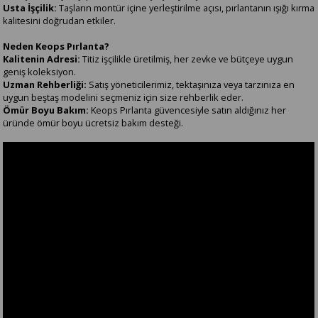
Usta İşçilik:
Taşların montür içine yerleştirilme açısı, pırlantanın ışığı kırma
kalitesini doğrudan etkiler.
Neden Keops Pırlanta?
Kalitenin Adresi:
Titiz işçilikle üretilmiş, her zevke ve bütçeye uygun
geniş koleksiyon.
Uzman Rehberliği:
Satış yöneticilerimiz, tektaşınıza veya tarzınıza en
uygun beştaş modelini seçmeniz için size rehberlik eder.
Ömür Boyu Bakım:
Keops Pırlanta güvencesiyle satın aldığınız her
üründe ömür boyu ücretsiz bakım desteği.