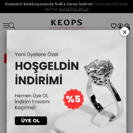
Diamanti Koleksiyonunda %40’a Varan İndirim!
Sınırlı süreli bu fırsatı
kaçırma.
ALIŞVERİŞE BAŞLA
×
0
İNDIRIMLI
ÜRÜN