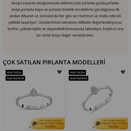
Keops tasarım stüdyomuzda ekibimiz,tüm pırlanta yüzük,pırlanta
kolye,pırlanta küpe ve pırlanta bileklik modellerini gördüğünüz ilk
andan itibaren ve sonrasında her gün sizi memnun ve mutlu edecek
şekilde tasarlıyor. Ürünlerimizin tamamını dikkatle değerlendiriyoruz;
konfor, yüksek kalite ve dayanıklılık konusunda takıntılıyız, böylece ona
bir ömür boyu değer verebilirsiniz.
ÇOK SATILAN PIRLANTA MODELLERİ
YENI ÜRÜN
YENI ÜRÜN
%45
İNDIRIM
%45
İNDIRIM
Her Alışverişinize
Her Alışverişinize
🎁
🎁
e
Doğum Taşlı Kolye
Doğum Taşlı Kolye
Hediye
Hediye