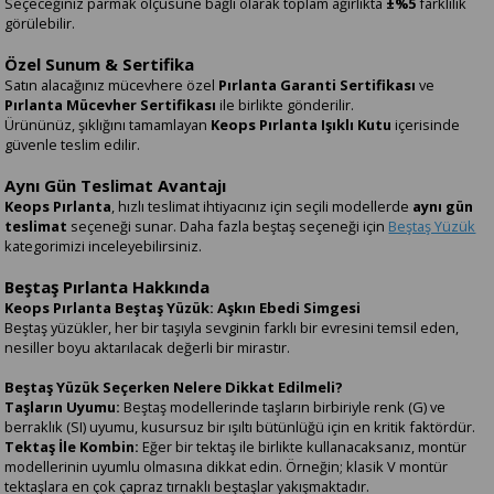
Seçeceğiniz parmak ölçüsüne bağlı olarak toplam ağırlıkta
±%5
farklılık
görülebilir.
Özel Sunum & Sertifika
Satın alacağınız mücevhere özel
Pırlanta Garanti Sertifikası
ve
Pırlanta Mücevher Sertifikası
ile birlikte gönderilir.
Ürününüz, şıklığını tamamlayan
Keops Pırlanta Işıklı Kutu
içerisinde
güvenle teslim edilir.
Aynı Gün Teslimat Avantajı
Keops Pırlanta
, hızlı teslimat ihtiyacınız için seçili modellerde
aynı gün
teslimat
seçeneği sunar. Daha fazla beştaş seçeneği için
Beştaş Yüzük
kategorimizi inceleyebilirsiniz.
Beştaş Pırlanta Hakkında
Keops Pırlanta Beştaş Yüzük: Aşkın Ebedi Simgesi
Beştaş yüzükler, her bir taşıyla sevginin farklı bir evresini temsil eden,
nesiller boyu aktarılacak değerli bir mirastır.
Beştaş Yüzük Seçerken Nelere Dikkat Edilmeli?
Taşların Uyumu:
Beştaş modellerinde taşların birbiriyle renk (G) ve
berraklık (SI) uyumu, kusursuz bir ışıltı bütünlüğü için en kritik faktördür.
Tektaş İle Kombin:
Eğer bir tektaş ile birlikte kullanacaksanız, montür
modellerinin uyumlu olmasına dikkat edin. Örneğin; klasik V montür
tektaşlara en çok çapraz tırnaklı beştaşlar yakışmaktadır.