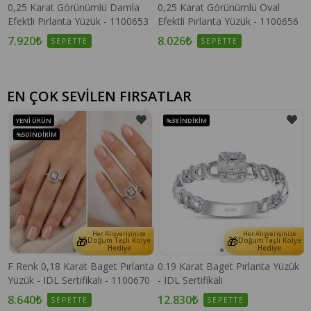
0,25 Karat Görünümlü Damla
0,25 Karat Görünümlü Oval
Efektli Pırlanta Yüzük - 1100653
Efektli Pırlanta Yüzük - 1100656
7.920₺
8.026₺
SEPETTE
SEPETTE
EN ÇOK SEVİLEN FIRSATLAR
YENI ÜRÜN
%38
İNDIRIM
%50
İNDIRIM
Her Alışverişinize
Her Alışverişinize
🎁
🎁
e
Doğum Taşlı Kolye
Doğum Taşlı Kolye
Hediye
Hediye
F Renk 0,18 Karat Baget Pırlanta
0.19 Karat Baget Pırlanta Yüzük
Yüzük - IDL Sertifikalı - 1100670
- IDL Sertifikalı
8.640₺
12.830₺
SEPETTE
SEPETTE