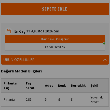
11 Ağustos 2026 Salı
En Geç
Randevu Oluştur
Canlı Destek
ÜRÜN ÖZELLIKLERI
Değerli Maden Bilgileri
Pırlanta
Taş
Adet
Renk
Berraklık
Şekil
Taş
Karatı
Yuvarlak
Pırlanta
0,85
5
G
SI
Kesim