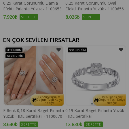
0,25 Karat Görünümlü Damla
0,25 Karat Görünümlü Oval
Efektli Pırlanta Yüzük - 1100653
Efektli Pırlanta Yüzük - 1100656
7.920₺
8.026₺
SEPETTE
SEPETTE
EN ÇOK SEVİLEN FIRSATLAR
YENI ÜRÜN
%38
İNDIRIM
%50
İNDIRIM
Her Alışverişinize
Her Alışverişinize
🎁
🎁
e
Doğum Taşlı Kolye
Doğum Taşlı Kolye
Hediye
Hediye
F Renk 0,18 Karat Baget Pırlanta
0.19 Karat Baget Pırlanta Yüzük
Yüzük - IDL Sertifikalı - 1100670
- IDL Sertifikalı
8.640₺
12.830₺
SEPETTE
SEPETTE