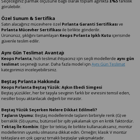
Seçeceğiniz parmak ölçüsüne bağlı olarak toplam ağırlıkta
±%5
farklılık
görülebilir.
Özel Sunum & Sertifika
Satın alacağınız mücevhere özel
Pırlanta Garanti Sertifikası
ve
Pırlanta Mücevher Sertifikası
ile birlikte gönderilir.
Ürününüz, şıklığını tamamlayan
Keops Pırlanta Işıklı Kutu
içerisinde
güvenle teslim edilir.
Aynı Gün Teslimat Avantajı
Keops Pırlanta
, hızlı teslimat ihtiyacınız için seçili modellerde
aynı gün
teslimat
seçeneği sunar. Daha fazla model için
Aynı Gün Teslimat
kategorimizi inceleyebilirsiniz.
Beştaş Pırlanta Hakkında
Keops Pırlanta Beştaş Yüzük: Aşkın Ebedi Simgesi
Beştaş yüzükler, her bir taşıyla sevginin farklı bir evresini temsil eden,
nesiller boyu aktarılacak değerli bir mirastır.
Beştaş Yüzük Seçerken Nelere Dikkat Edilmeli?
Taşların Uyumu:
Beştaş modellerinde taşların birbiriyle renk (G) ve
berraklık (SI) uyumu, bütünsel bir ışıltı yakalamak için en kritik faktördür.
Tektaş İle Kombin:
Eğer bir tektaş ile birlikte kullanacaksanız, montür
modellerinin uyumlu olmasına dikkat edin. Örneğin; klasik V montür
tektaşlara en çok çapraz tırnaklı beştaşlar yakışmaktadır.