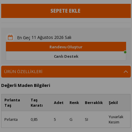
11 Ağustos 2026 Salı
En Geç
Randevu Oluştur
Canlı Destek
ÜRÜN ÖZELLIKLERI
Değerli Maden Bilgileri
Pırlanta
Taş
Adet
Renk
Berraklık
Şekil
Taş
Karatı
Yuvarlak
Pırlanta
0,85
5
G
SI
Kesim