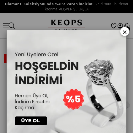
Diamanti Koleksiyonunda %40’a Varan İndirim!
Sınırlı süreli bu fırsatı
kaçırma.
ALIŞVERİŞE BAŞLA
×
0
İNDIRIMLI
ÜRÜN