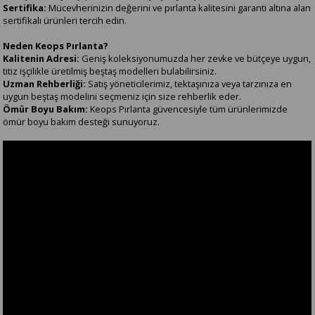
Sertifika:
Mücevherinizin değerini ve pırlanta kalitesini garanti altına alan
sertifikalı ürünleri tercih edin.
Neden Keops Pırlanta?
Kalitenin Adresi:
Geniş koleksiyonumuzda her zevke ve bütçeye uygun,
titiz işçilikle üretilmiş beştaş modelleri bulabilirsiniz.
Uzman Rehberliği:
Satış yöneticilerimiz, tektaşınıza veya tarzınıza en
uygun beştaş modelini seçmeniz için size rehberlik eder.
Ömür Boyu Bakım:
Keops Pırlanta güvencesiyle tüm ürünlerimizde
ömür boyu bakım desteği sunuyoruz.