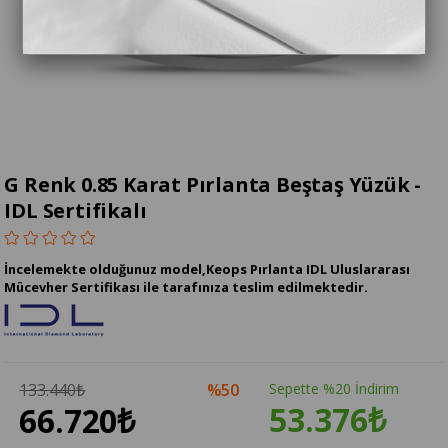
G Renk 0.85 Karat Pırlanta Beştaş Yüzük -
IDL Sertifikalı
İncelemekte olduğunuz model,Keops Pırlanta IDL Uluslararası
Mücevher Sertifikası ile tarafınıza teslim edilmektedir.
133.440₺
50
Sepette %20 İndirim
53.376₺
66.720₺