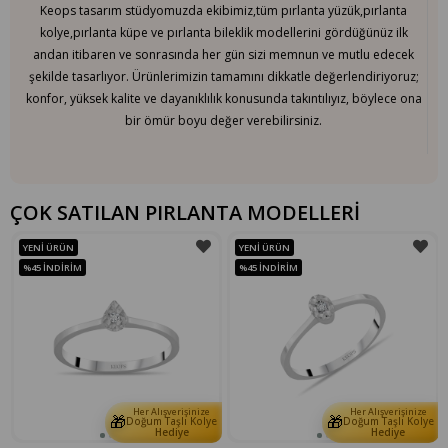
Keops tasarım stüdyomuzda ekibimiz,tüm pırlanta yüzük,pırlanta
kolye,pırlanta küpe ve pırlanta bileklik modellerini gördüğünüz ilk
andan itibaren ve sonrasında her gün sizi memnun ve mutlu edecek
şekilde tasarlıyor. Ürünlerimizin tamamını dikkatle değerlendiriyoruz;
konfor, yüksek kalite ve dayanıklılık konusunda takıntılıyız, böylece ona
bir ömür boyu değer verebilirsiniz.
ÇOK SATILAN PIRLANTA MODELLERİ
YENI ÜRÜN
YENI ÜRÜN
%45
İNDIRIM
%45
İNDIRIM
Her Alışverişinize
Her Alışverişinize
🎁
🎁
e
Doğum Taşlı Kolye
Doğum Taşlı Kolye
Hediye
Hediye