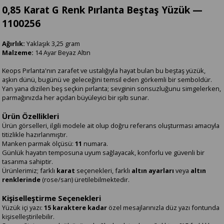
0,85 Karat G Renk Pırlanta Beştaş Yüzük —
1100256
Ağırlık:
Yaklaşık 3,25 gram
Malzeme:
14 Ayar Beyaz Altın
Keops Pırlanta'nın zarafet ve ustalığıyla hayat bulan bu beştaş yüzük,
aşkın dünü, bugünü ve geleceğini temsil eden görkemli bir semboldür.
Yan yana dizilen beş seçkin pırlanta; sevginin sonsuzluğunu simgelerken,
parmağınızda her açıdan büyüleyici bir ışıltı sunar.
Ürün Özellikleri
Ürün görselleri, ilgili modele ait olup doğru referans oluşturması amacıyla
titizlikle hazırlanmıştır.
Manken parmak ölçüsü:
11
numara.
Günlük hayatın temposuna uyum sağlayacak, konforlu ve güvenli bir
tasarıma sahiptir.
Ürünlerimiz; farklı
karat
seçenekleri, farklı
altın ayarları
veya
altın
renklerinde
(rose/sarı) üretilebilmektedir.
Kişiselleştirme Seçenekleri
Yüzük içi yazı:
15 karaktere kadar
özel mesajlarınızla düz yazı fontunda
kişiselleştirilebilir.