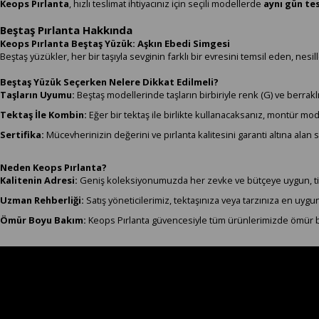
Keops Pırlanta
, hızlı teslimat ihtiyacınız için seçili modellerde
aynı gün te
Beştaş Pırlanta Hakkında
Keops Pırlanta Beştaş Yüzük: Aşkın Ebedi Simgesi
Beştaş yüzükler, her bir taşıyla sevginin farklı bir evresini temsil eden, nesill
Beştaş Yüzük Seçerken Nelere Dikkat Edilmeli?
Taşların Uyumu:
Beştaş modellerinde taşların birbiriyle renk (G) ve berraklık
Tektaş İle Kombin:
Eğer bir tektaş ile birlikte kullanacaksanız, montür mod
Sertifika:
Mücevherinizin değerini ve pırlanta kalitesini garanti altına alan se
Neden Keops Pırlanta?
Kalitenin Adresi:
Geniş koleksiyonumuzda her zevke ve bütçeye uygun, titiz i
Uzman Rehberliği:
Satış yöneticilerimiz, tektaşınıza veya tarzınıza en uyg
Ömür Boyu Bakım:
Keops Pırlanta güvencesiyle tüm ürünlerimizde ömür 