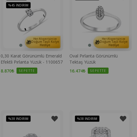
%45
İNDIRIM
Her Alışverişinize
Her Alışverişinize
🎁
🎁
Doğum Taşlı Kolye
Doğum Taşlı Kolye
Hediye
Hediye
0,30 Karat Görünümlü Emerald
Oval Pırlanta Görünümlü
Efektli Pırlanta Yüzük - 1100657
Tektaş Yüzük
8.870₺
16.474₺
SEPETTE
SEPETTE
%38
İNDIRIM
%38
İNDIRIM