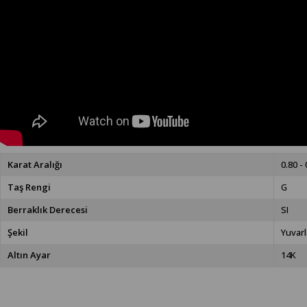
Karat Aralığı
0.80 - 
Taş Rengi
G
Berraklık Derecesi
SI
Şekil
Yuvarl
Altın Ayar
14K