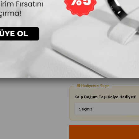
5
73.200₺
24.400₺
`den başlayan taksitler
Yüzük Ölçüsü
Kalp Doğum Taşı Kolye Hediyesi