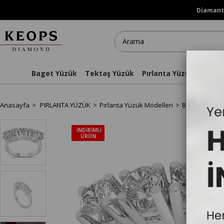
Diamanti
Baget Yüzük
Tektaş Yüzük
Pırlanta Yüzükler
Kol
Anasayfa
PIRLANTA YÜZÜK
Pırlanta Yüzük Modelleri
Beştaş Yüzük
İNDIRIMLI
ÜRÜN