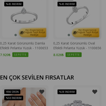
%45
İNDIRIM
%45
İNDIRIM
Her Alışverişinize
Her Alışverişinize
🎁
🎁
Doğum Taşlı Kolye
Doğum Taşlı Kolye
Hediye
Hediye
0,25 Karat Görünümlü Damla
0,25 Karat Görünümlü Oval
Efektli Pırlanta Yüzük - 1100653
Efektli Pırlanta Yüzük - 1100656
7.920₺
8.026₺
SEPETTE
SEPETTE
EN ÇOK SEVİLEN FIRSATLAR
YENI ÜRÜN
%38
İNDIRIM
%50
İNDIRIM