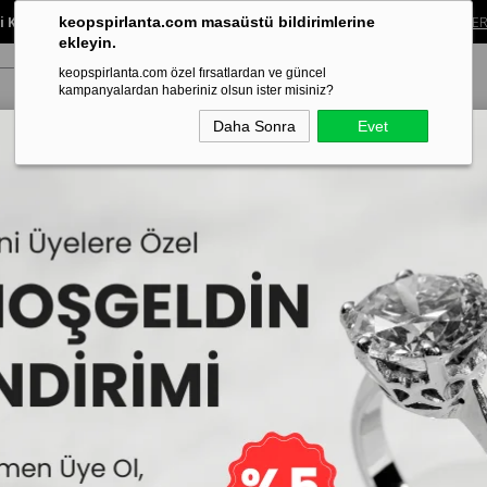
 Koleksiyonunda %40’a Varan İndirim!
Sınırlı süreli bu fırsatı kaçırma.
ALIŞVER
keopspirlanta.com masaüstü bildirimlerine
ekleyin.
keopspirlanta.com özel fırsatlardan ve güncel
kampanyalardan haberiniz olsun ister misiniz?
Daha Sonra
Evet
ye
Küpe
Bileklik
Alyans
Tragus Piercing
Aynı Gün Tesl
G Renk 0.85 Karat Pırlanta Beştaş Yüzük - IDL Sertifikalı
G Renk 0.85 Karat Pırl
İncelemekte olduğunuz model,Keops
tarafınıza teslim edilmektedir.
146.400₺
50
Sepe