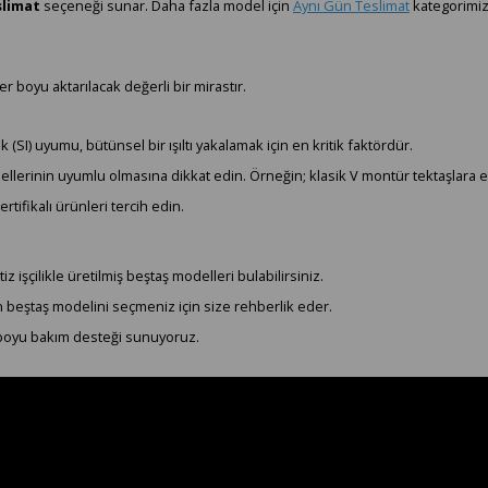
slimat
seçeneği sunar. Daha fazla model için
Aynı Gün Teslimat
kategorimizi
er boyu aktarılacak değerli bir mirastır.
 (SI) uyumu, bütünsel bir ışıltı yakalamak için en kritik faktördür.
ellerinin uyumlu olmasına dikkat edin. Örneğin; klasik V montür tektaşlara e
rtifikalı ürünleri tercih edin.
şçilikle üretilmiş beştaş modelleri bulabilirsiniz.
un beştaş modelini seçmeniz için size rehberlik eder.
boyu bakım desteği sunuyoruz.