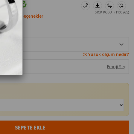
8.560₺
STOK KODU
(1100265)
le
Diğer Seçenekler
Yüzük ölçüm nedir?
Emoji Seç