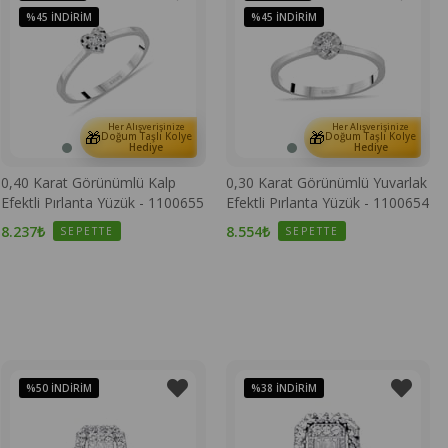
%45
İNDIRIM
%45
İNDIRIM
Her Alışverişinize
Her Alışverişinize
🎁
🎁
Doğum Taşlı Kolye
Doğum Taşlı Kolye
Hediye
Hediye
0,40 Karat Görünümlü Kalp
0,30 Karat Görünümlü Yuvarlak
Efektli Pırlanta Yüzük - 1100655
Efektli Pırlanta Yüzük - 1100654
8.237₺
8.554₺
SEPETTE
SEPETTE
%50
İNDIRIM
%38
İNDIRIM