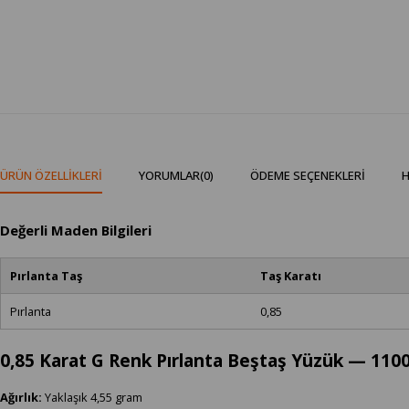
ÜRÜN ÖZELLIKLERI
YORUMLAR
(0)
ÖDEME SEÇENEKLERI
H
Değerli Maden Bilgileri
Pırlanta Taş
Taş Karatı
Pırlanta
0,85
0,85 Karat G Renk Pırlanta Beştaş Yüzük — 110
Ağırlık:
Yaklaşık 4,55 gram