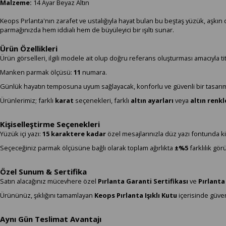
Malzeme:
14 Ayar Beyaz Altın
Keops Pırlanta'nın zarafet ve ustalığıyla hayat bulan bu beştaş yüzük, aşkın
parmağınızda hem iddialı hem de büyüleyici bir ışıltı sunar.
Ürün Özellikleri
Ürün görselleri, ilgili modele ait olup doğru referans oluşturması amacıyla titi
Manken parmak ölçüsü:
11
numara.
Günlük hayatın temposuna uyum sağlayacak, konforlu ve güvenli bir tasarım
Ürünlerimiz; farklı
karat
seçenekleri, farklı
altın ayarları
veya
altın renk
Kişiselleştirme Seçenekleri
Yüzük içi yazı:
15 karaktere kadar
özel mesajlarınızla düz yazı fontunda kişi
Seçeceğiniz parmak ölçüsüne bağlı olarak toplam ağırlıkta
±%5
farklılık görü
Özel Sunum & Sertifika
Satın alacağınız mücevhere özel
Pırlanta Garanti Sertifikası
ve
Pırlanta
Ürününüz, şıklığını tamamlayan
Keops Pırlanta Işıklı Kutu
içerisinde güvenl
Aynı Gün Teslimat Avantajı