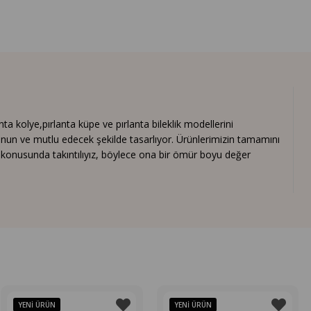
 kolye,pırlanta küpe ve pırlanta bileklik modellerini
nun ve mutlu edecek şekilde tasarlıyor. Ürünlerimizin tamamını
ık konusunda takıntılıyız, böylece ona bir ömür boyu değer
YENI ÜRÜN
YENI ÜRÜN