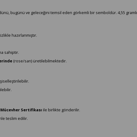
 dünü, bugünü ve geleceğini temsil eden görkemli bir semboldür. 4,55 gramlık 
zlikle hazırlanmıştır.
a sahiptir.
lerinde
(rose/sarı) üretilebilmektedir.
selleştirilebilir.
lebilir.
 Mücevher Sertifikası
ile birlikte gönderilir.
e teslim edilir.