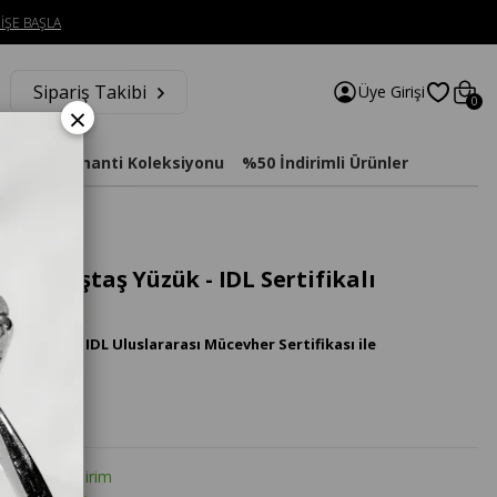
İŞE BAŞLA
Sipariş Takibi
Üye Girişi
0
×
imat
Diamanti Koleksiyonu
%50 İndirimli Ürünler
anta Beştaş Yüzük - IDL Sertifikalı
 Pırlanta IDL Uluslararası Mücevher Sertifikası ile
tte %20 İndirim