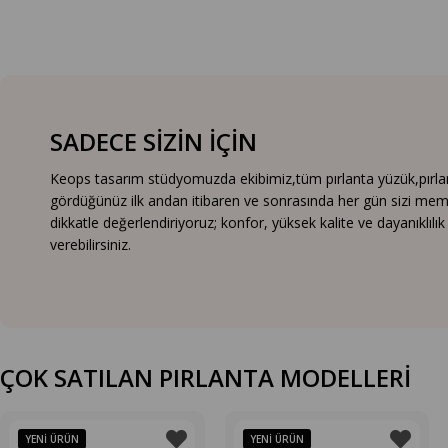
SADECE SİZİN İÇİN
Keops tasarım stüdyomuzda ekibimiz,tüm pırlanta yüzük,pırlanta
gördüğünüz ilk andan itibaren ve sonrasında her gün sizi mem
dikkatle değerlendiriyoruz; konfor, yüksek kalite ve dayanıklıl
verebilirsiniz.
ÇOK SATILAN PIRLANTA MODELLERİ
YENI ÜRÜN
YENI ÜRÜN