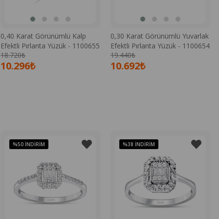
0,40 Karat Görünümlü Kalp
0,30 Karat Görünümlü Yuvarlak
Efektli Pırlanta Yüzük - 1100655
Efektli Pırlanta Yüzük - 1100654
18.720₺
19.440₺
10.296₺
10.692₺
%50
İNDIRIM
%38
İNDIRIM