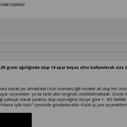
IZMETLERIMIZ
90 gram ağırlığında olup 14 ayar beyaz altın kullanılarak size 
a olarak yer almaktadır.Ürün resimleri,ilgili modele ait olup her ürün 
 ayar seçenekleri ya da farklı altın renginde üretilebilmektedir. Ürünle ilg
ırlığı yaklaşık olarak yazılmış olup seçeceğiniz ölçüye göre +- %5 farklı
ırlanta Işıklı Kutu" içerisinde gönderilecektir.Yüzük içi yazı seçenekler