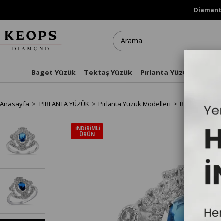
Diamanti
Baget Yüzük
Tektaş Yüzük
Pırlanta Yüzükler
Kol
Anasayfa
PIRLANTA YÜZÜK
Pırlanta Yüzük Modelleri
Renkli Doğal T
İNDIRIMLI
ÜRÜN