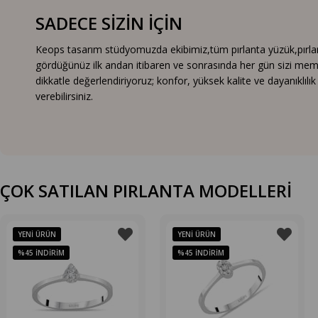
SADECE SİZİN İÇİN
Keops tasarım stüdyomuzda ekibimiz,tüm pırlanta yüzük,pırlanta
gördüğünüz ilk andan itibaren ve sonrasında her gün sizi mem
dikkatle değerlendiriyoruz; konfor, yüksek kalite ve dayanıklıl
verebilirsiniz.
ÇOK SATILAN PIRLANTA MODELLERİ
YENI ÜRÜN
YENI ÜRÜN
%45
İNDIRIM
%45
İNDIRIM