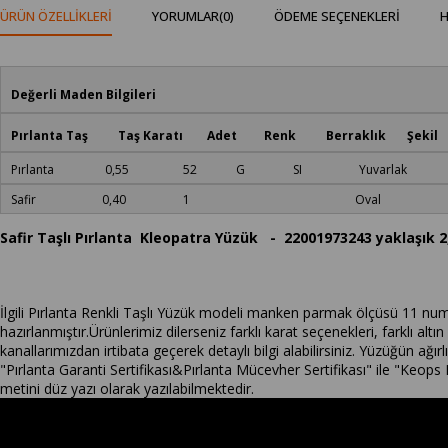
ÜRÜN ÖZELLIKLERI
YORUMLAR
(0)
ÖDEME SEÇENEKLERI
H
Değerli Maden Bilgileri
Pırlanta Taş Taş Karatı Adet Renk Berraklık Şekil
Pırlanta 0,55 52 G SI Yuvarlak
Safir 0,40 1 Oval
Safir Taşlı Pırlanta Kleopatra Yüzük - 22001973243 yaklaşık 2,
İlgili Pırlanta Renkli Taşlı Yüzük modeli manken parmak ölçüsü 11 numar
hazırlanmıştır.Ürünlerimiz dilerseniz farklı karat seçenekleri, farklı altın
kanallarımızdan irtibata geçerek detaylı bilgi alabilirsiniz. Yüzüğün ağ
"Pırlanta Garanti Sertifikası&Pırlanta Mücevher Sertifikası" ile "Keops P
metini düz yazı olarak yazılabilmektedir.