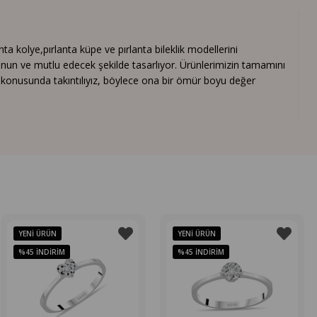
 kolye,pırlanta küpe ve pırlanta bileklik modellerini
nun ve mutlu edecek şekilde tasarlıyor. Ürünlerimizin tamamını
ık konusunda takıntılıyız, böylece ona bir ömür boyu değer
YENI ÜRÜN
YENI ÜRÜN
%45
İNDIRIM
%45
İNDIRIM