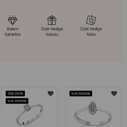
Bakım
Özel Hediye
Özel Hediye
Garantisi
Kutusu
Notu
YENI ÜRÜN
%40
İNDIRIM
%45
İNDIRIM