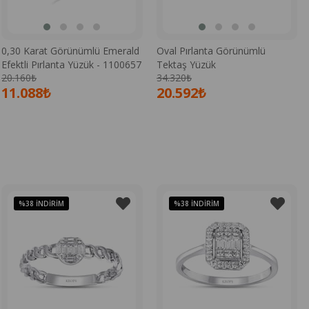
0,30 Karat Görünümlü Emerald
Oval Pırlanta Görünümlü
Efektli Pırlanta Yüzük - 1100657
Tektaş Yüzük
20.160₺
34.320₺
11.088₺
20.592₺
%38
İNDIRIM
%38
İNDIRIM