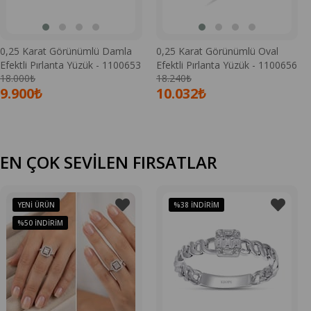
0,25 Karat Görünümlü Damla
0,25 Karat Görünümlü Oval
Efektli Pırlanta Yüzük - 1100653
Efektli Pırlanta Yüzük - 1100656
18.000₺
18.240₺
9.900₺
10.032₺
EN ÇOK SEVİLEN FIRSATLAR
YENI ÜRÜN
%38
İNDIRIM
%50
İNDIRIM