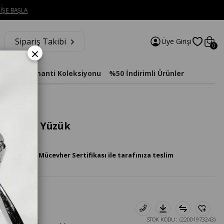
İŞE BAŞLA
Sipariş Takibi
Üye Girişi
0
×
imat
Diamanti Koleksiyonu
%50 İndirimli Ürünler
leopatra Yüzük
 Pırlanta Mücevher Sertifikası ile tarafınıza teslim
STOK KODU
(22001973243)