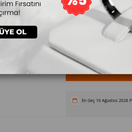
18.720₺
`den başlayan taksitler
Yüzük Ölçüsü
10 Ağustos 2026 P
En Geç