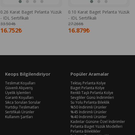
0.26 Karat Baget Pırlanta Yüzük
0.10 Karat Baget Pırlanta Yüzük
- IDL Sertifikalı
- IDL Sertifikalı
33.504₺
27.266₺
16.752₺
16.879₺
Keops Bilgilendiriyor
Popüler Aramalar
Teslimat Koşulları
Tektaş Pırlanta Kolye
Güvenli Alışveriş
Baget Pırlanta Kolye
Üyelik İşlemleri
Renkli Taşlı Pırlanta Kolye
Garanti Koşulları
Sevgililer Günü İndirimleri
Sıkca Sorulan Sorular
Su Yolu Pırlanta Bileklik
Yurtdışı Teslimatları
%50 İndirimli Ürünler
Sertifikalı Ürünler
%45 İndirimli Ürünler
Kullanım Şartları
%40 İndirimli Ürünler
Kadınlar Gününe Özel İndirimler
Pırlanta Baget Yüzük Modelleri
Pırlanta Bileklikler