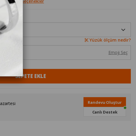
le
Diğer Seçenekler
Yüzük ölçüm nedir?
Emoji Seç
Randevu Oluştur
azartesi
Canlı Destek