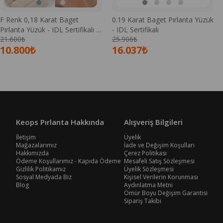
F Renk 0,18 Karat Baget
0.19 Karat Baget Pırlanta Yüzük
Pırlanta Yüzük - IDL Sertifikalı -
- IDL Sertifikalı
21.600₺
25.906₺
1100670
10.800₺
16.037₺
Keops Pırlanta Hakkında
Alışveriş Bilgileri
İletişim
Üyelik
Mağazalarımız
İade ve Değişim Koşulları
Hakkımızda
Çerez Politikası
Ödeme Koşullarımız - Kapıda Ödeme
Mesafeli Satış Sözleşmesi
Gizlilik Politikamız
Üyelik Sözleşmesi
Sosyal Medyada Biz
Kişisel Verilerin Korunması
Blog
Aydınlatma Metni
Ömür Boyu Değişim Garantisi
Sipariş Takibi