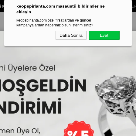
 Koleksiyonunda %40’a Varan İndirim!
Sınırlı süreli bu fırsatı kaçırma.
ALIŞVER
keopspirlanta.com masaüstü bildirimlerine
ekleyin.
keopspirlanta.com özel fırsatlardan ve güncel
kampanyalardan haberiniz olsun ister misiniz?
Daha Sonra
Evet
ye
Küpe
Bileklik
Alyans
Tragus Piercing
Aynı Gün Tesl
aşlı Yüzükler
Safir Taşlı Pırlanta Kleopatra Yüzük
Safir Taşlı Pırlanta K
İncelemekte olduğunuz model,Keops
edilmektedir.
93.600₺
40
56.160₺