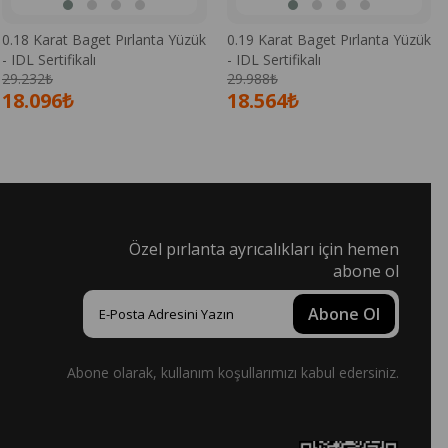
0.18 Karat Baget Pırlanta Yüzük
0.19 Karat Baget Pırlanta Yüzük
- IDL Sertifikalı
- IDL Sertifikalı
29.232₺
29.988₺
18.096₺
18.564₺
Özel pırlanta ayrıcalıkları için hemen
abone ol
Abone Ol
Abone olarak, kullanım koşullarımızı kabul edersiniz.