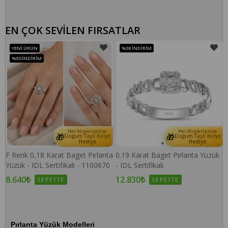
EN ÇOK SEVİLEN FIRSATLAR
YENI ÜRÜN
%38
İNDIRIM
%50
İNDIRIM
Her Alışverişinize
Her Alışverişinize
🎁
🎁
e
Doğum Taşlı Kolye
Doğum Taşlı Kolye
Hediye
Hediye
F Renk 0,18 Karat Baget Pırlanta
0.19 Karat Baget Pırlanta Yüzük
Yüzük - IDL Sertifikalı - 1100670
- IDL Sertifikalı
8.640₺
12.830₺
SEPETTE
SEPETTE
Pırlanta Yüzük Modelleri