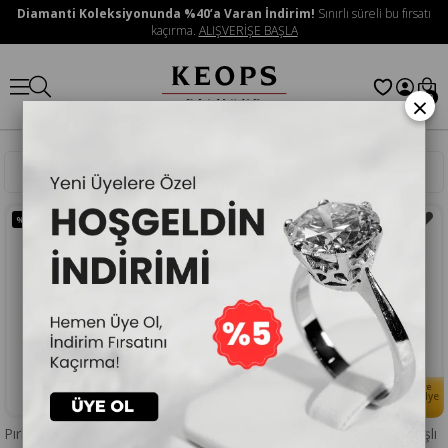
Diamanti Koleksiyonunda %40’a Varan İndirim!
Sınırlı süreli bu fırsatı
kaçırma.
ALIŞVERİŞE BAŞLA
×
0
Sıralama
Filtreleme
%40
İNDIRIM
%40
İNDIRIM
Her Alışverişinize
Her Alışverişinize
🎁
🎁
Doğum Taşlı Kolye
Doğum Taşlı Kolye
Hediye
Hediye
Pırlantalı Oval Sitrin Taşlı Yüzük
Pırlanta Damla Sitrin Baget Taşlı