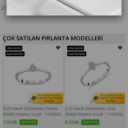
Yüzük
27.878₺
SEPETTE
25.886₺
SEPETTE
ÇOK SATILAN PIRLANTA MODELLERİ
YENI ÜRÜN
YENI ÜRÜN
%45
İNDIRIM
%45
İNDIRIM
Her Alışverişinize
Her Alışverişinize
🎁
🎁
e
Doğum Taşlı Kolye
Doğum Taşlı Kolye
Hediye
Hediye
0,25 Karat Görünümlü Damla
0,25 Karat Görünümlü Oval
Efektli Pırlanta Yüzük - 1100653
Efektli Pırlanta Yüzük - 1100656
7.920₺
8.026₺
SEPETTE
SEPETTE